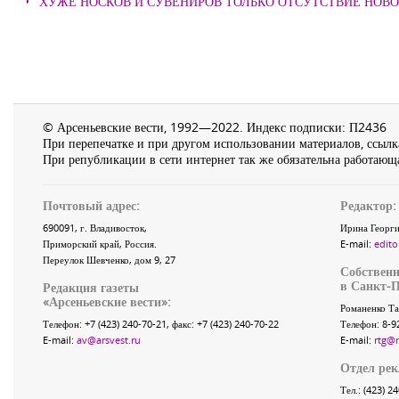
ХУЖЕ НОСКОВ И СУВЕНИРОВ ТОЛЬКО ОТСУТСТВИЕ НОВ
© Арсеньевские вести, 1992—2022. Индекс подписки: П2436
При перепечатке и при другом использовании материалов, ссылка
При републикации в сети интернет так же обязательна работающа
Почтовый адрес:
Редактор:
690091
, г.
Владивосток
,
Ирина Георги
Приморский край
,
Россия
.
E-mail:
edito
Переулок Шевченко
, дом 9, 27
Собственн
в Санкт-П
Редакция газеты
«
Арсеньевские вести
»:
Романенко Та
Телефон:
+7 (423) 240-70-21
, факс:
+7 (423) 240-70-22
Телефон: 8-9
E-mail:
av@arsvest.ru
E-mail:
rtg@
Отдел ре
Тел.: (423) 2