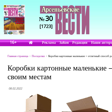
30
№
[1723]
16+
Реклама
ЗаКон
Редакция
Наши автор
Главная страница
Посиделки
Коробки картонные маленькие – отличный способ р
Коробки картонные маленькие –
своим местам
08.02.2022