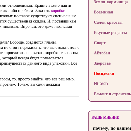
Земля-кормилица
кими отношениями. Крайне важно найти
аких-либо проблем. Заказать
коробки
Вселенная
оптовых поставок существуют специальные
ается существенная скидка. И, поставщикам
Салон красоты
им нюансам. Впрочем, это даже нюансами
Вкусные рецепты
 цели? Вообще, создаются планы,
Спорт
м не стоит переживать, что вы столкнетесь с
е просчитать и заказать коробки с запасом,
АВтобан
, который всегда будет пользоваться
 преимуществах данного вида упаковки. Все
Здоровье
Посиделки
росы, то, просто знайте, что все решаемо.
Hi-tech
 «против». Только вы сами должны
Ремонт и строитель
ВАШЕ МНЕНИЕ
почему, по вашем