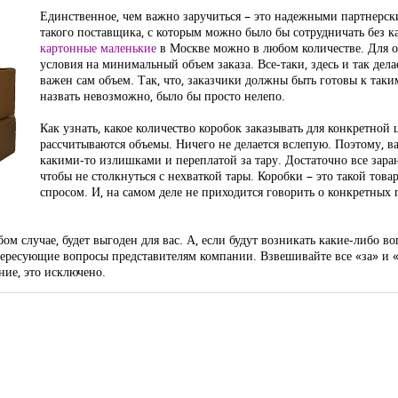
Единственное, чем важно заручиться – это надежными партнерс
такого поставщика, с которым можно было бы сотрудничать без к
картонные маленькие
в Москве можно в любом количестве. Для 
условия на минимальный объем заказа. Все-таки, здесь и так дел
важен сам объем. Так, что, заказчики должны быть готовы к так
назвать невозможно, было бы просто нелепо.
Как узнать, какое количество коробок заказывать для конкретной
рассчитываются объемы. Ничего не делается вслепую. Поэтому, ва
какими-то излишками и переплатой за тару. Достаточно все заране
чтобы не столкнуться с нехваткой тары. Коробки – это такой товар
спросом. И, на самом деле не приходится говорить о конкретных
м случае, будет выгоден для вас. А, если будут возникать какие-либо воп
интересующие вопросы представителям компании. Взвешивайте все «за» и
ние, это исключено.