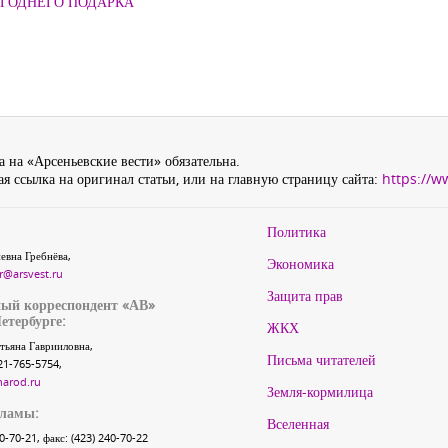
ОГОДНЕГО ПОДАРКА
 на «Арсеньевские вести» обязательна.
я ссылка на оригинал статьи, или на главную страницу сайта:
https://w
Политика
евна Гребнёва,
Экономика
r@arsvest.ru
Защита прав
ый корреспондент «АВ»
етербурге:
ЖКХ
тьяна Гаврииловна,
Письма читателей
21-765-5754,
narod.ru
Земля-кормилица
кламы:
Вселенная
40-70-21, факс: (423) 240-70-22