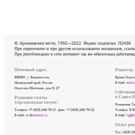
© Арсеньевские вести, 1992—2022. Индекс подписки: П2436
При перепечатке и при другом использовании материалов, ссылка
При републикации в сети интернет так же обязательна работающа
Почтовый адрес:
Редактор:
690091
, г.
Владивосток
,
Ирина Георги
Приморский край
,
Россия
.
E-mail:
edito
Переулок Шевченко
, дом 9, 27
Собственн
в Санкт-П
Редакция газеты
«
Арсеньевские вести
»:
Романенко Та
Телефон:
+7 (423) 240-70-21
, факс:
+7 (423) 240-70-22
Телефон: 8-9
E-mail:
av@arsvest.ru
E-mail:
rtg@
Отдел ре
Тел.: (423) 2