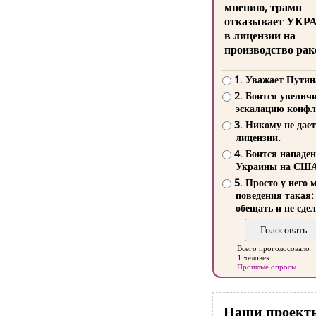
мнению, трамп
отказывает УКР
в лицензии на
производство рак
1. Уважает Путин
2. Боится увелич
эскалацию конфл
3. Никому не дает
лицензии.
4. Боится нападе
Украины на СШ
5. Просто у него 
поведения такая:
обещать и не сдел
Всего проголосовало
1 человек
Прошлые опросы
Наши проект