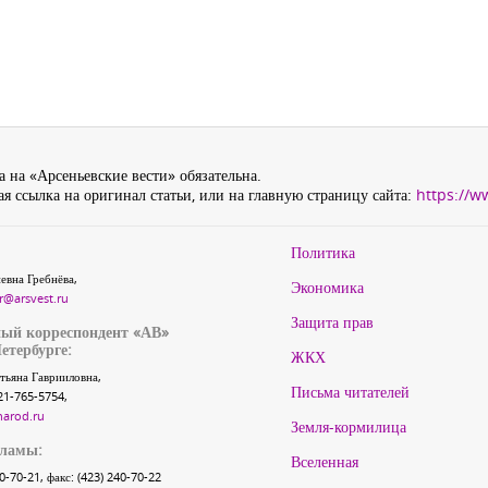
 на «Арсеньевские вести» обязательна.
я ссылка на оригинал статьи, или на главную страницу сайта:
https://w
Политика
евна Гребнёва,
Экономика
r@arsvest.ru
Защита прав
ый корреспондент «АВ»
етербурге:
ЖКХ
тьяна Гаврииловна,
Письма читателей
21-765-5754,
narod.ru
Земля-кормилица
кламы:
Вселенная
40-70-21, факс: (423) 240-70-22