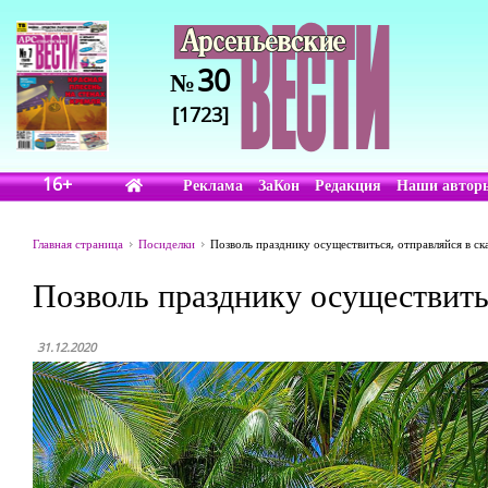
30
№
[1723]
16+
Реклама
ЗаКон
Редакция
Наши автор
Главная страница
Посиделки
Позволь празднику осуществиться, отправляйся в ск
Позволь празднику осуществитьс
31.12.2020