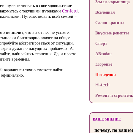
Земля-кормилица
ете путешествовать в свое удовольствие.
знакомьтесь с текущими путевками
Confetti
,
Вселенная
имальными. Путешествовать всей семьей –
Салон красоты
то не значит, что вы от нее не устаете.
Вкусные рецепты
бстановки благотворно влияет на общее
опробуйте абстрагироваться от ситуации.
Спорт
ь вдали думать о насущных проблемах. А,
хайте, набирайтесь терпения. Да, и просто
АВтобан
егайте временем.
Здоровье
ой вариант вы точно сможете найти.
Посиделки
и официально.
Hi-tech
Ремонт и строитель
ВАШЕ МНЕНИЕ
почему, по вашем