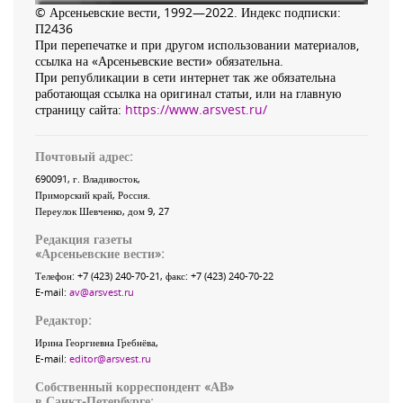
© Арсеньевские вести, 1992—2022. Индекс подписки:
П2436
При перепечатке и при другом использовании материалов,
ссылка на «Арсеньевские вести» обязательна.
При републикации в сети интернет так же обязательна
работающая ссылка на оригинал статьи, или на главную
страницу сайта:
https://www.arsvest.ru/
Почтовый адрес:
690091
, г.
Владивосток
,
Приморский край
,
Россия
.
Переулок Шевченко
, дом 9, 27
Редакция газеты
«
Арсеньевские вести
»:
Телефон:
+7 (423) 240-70-21
, факс:
+7 (423) 240-70-22
E-mail:
av@arsvest.ru
Редактор:
Ирина Георгиевна Гребнёва,
E-mail:
editor@arsvest.ru
Собственный корреспондент «АВ»
в Санкт-Петербурге: