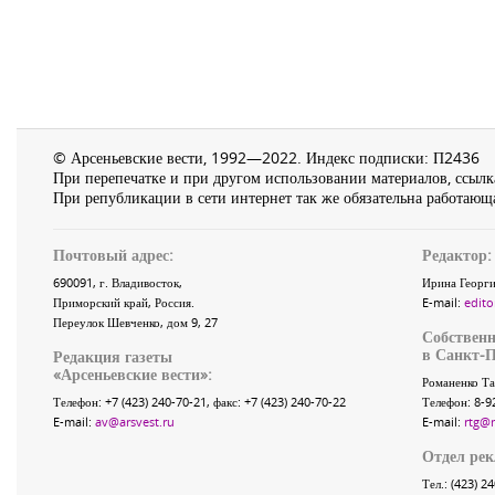
© Арсеньевские вести, 1992—2022. Индекс подписки: П2436
При перепечатке и при другом использовании материалов, ссылка
При републикации в сети интернет так же обязательна работающа
Почтовый адрес:
Редактор:
690091
, г.
Владивосток
,
Ирина Георги
Приморский край
,
Россия
.
E-mail:
edito
Переулок Шевченко
, дом 9, 27
Собственн
в Санкт-П
Редакция газеты
«
Арсеньевские вести
»:
Романенко Та
Телефон:
+7 (423) 240-70-21
, факс:
+7 (423) 240-70-22
Телефон: 8-9
E-mail:
av@arsvest.ru
E-mail:
rtg@
Отдел ре
Тел.: (423) 2