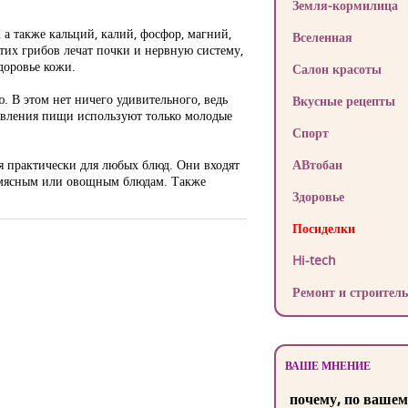
Земля-кормилица
 а также кальций, калий, фосфор, магний,
Вселенная
тих грибов лечат почки и нервную систему,
доровье кожи.
Салон красоты
 В этом нет ничего удивительного, ведь
Вкусные рецепты
овления пищи используют только молодые
Спорт
ся практически для любых блюд. Они входят
АВтобан
к мясным или овощным блюдам. Также
Здоровье
Посиделки
Hi-tech
Ремонт и строитель
ВАШЕ МНЕНИЕ
почему, по вашем