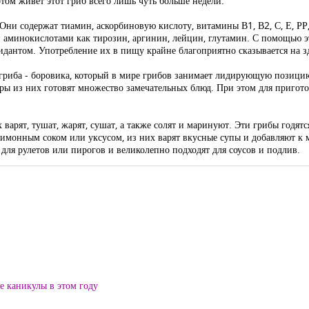
том живет этот гриб всего лишь чуть больше недели.
 Они содержат тиамин, аскорбиновую кислоту, витамины В1, В2, С, Е, РР,
 аминокислотами как тирозин, аргинин, лейцин, глутамин. С помощью э
идантом. Употребление их в пищу крайне благоприятно сказывается на з
риба - боровика, который в мире грибов занимает лидирующую позицию.
ры из них готовят множество замечательных блюд. При этом для пригот
варят, тушат, жарят, сушат, а также солят и маринуют. Эти грибы годят
 лимонным соком или уксусом, из них варят вкусные супы и добавляют 
для рулетов или пирогов и великолепно подходят для соусов и подлив.
ие каникулы в этом году