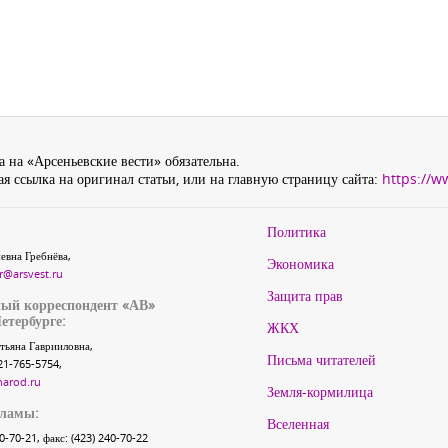
 на «Арсеньевские вести» обязательна.
я ссылка на оригинал статьи, или на главную страницу сайта:
https://w
Политика
евна Гребнёва,
Экономика
r@arsvest.ru
Защита прав
ый корреспондент «АВ»
етербурге:
ЖКХ
тьяна Гаврииловна,
Письма читателей
21-765-5754,
narod.ru
Земля-кормилица
кламы:
Вселенная
40-70-21, факс: (423) 240-70-22