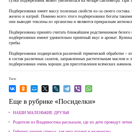
сутки подберезовик может увеличиться на четыре сантиметра. При э
Подберезовики имеет массу полезных свойств из-за своего состава.
железо и натрий. Помимо всего этого подберезовики богаты такими
они выводят токсины из организма и являются прекрасным антиокс
Подберезовика принято считать ближайшим родственником белого г
подберезовики имеют удивительно приятный вкус и аромат. Кулина
грибы.
Подберезовики подвергаются различной термической обработке – их 
в состав различных салатов, заправленных растительным маслом и
подберезовики очень хороши для приготовления всяческих начинок 
Теги:
Еще в рубрике «Посиделки»
НАШИ МАЛЕНЬКИЕ ДРУЗЬЯ
Родители из Владивостока рассказали, где их дети проведут летн
Гейминг против стресса: для чего играют в видеоигры