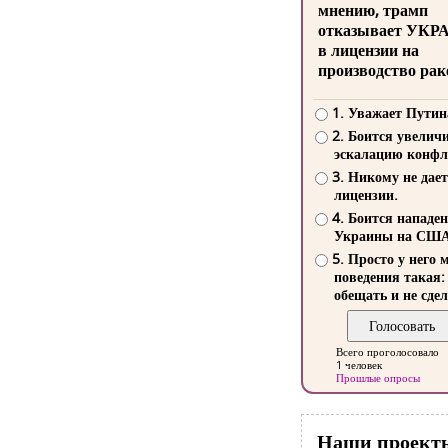
мнению, трамп
отказывает УКР
в лицензии на
производство рак
1. Уважает Путин
2. Боится увелич
эскалацию конфл
3. Никому не дает
лицензии.
4. Боится нападе
Украины на СШ
5. Просто у него 
поведения такая:
обещать и не сдел
Всего проголосовало
1 человек
Прошлые опросы
Наши проект