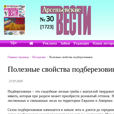
30
№
[1723]
16+
Реклама
ЗаКон
Редакция
Наши автор
Главная страница
Посиделки
Полезные свойства подберезовиков
Полезные свойства подберезови
27.07.2020
Подберезовики – это съедобные лесные грибы с выпуклой твердов
мякоть, которая при разрезе может приобрести розоватый оттенок. Н
лиственных и смешанных лесах на территории Евразии и Америки.
Сезон подберезовиков начинается в начале лета и длится до середи