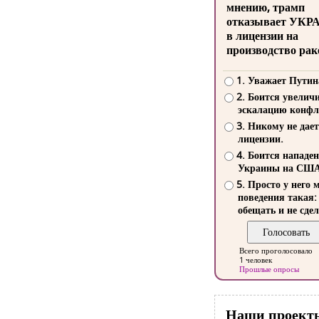
мнению, трамп
отказывает УКР
в лицензии на
производство рак
1. Уважает Путин
2. Боится увелич
эскалацию конфл
3. Никому не дает
лицензии.
4. Боится нападе
Украины на СШ
5. Просто у него 
поведения такая:
обещать и не сдел
Всего проголосовало
1 человек
Прошлые опросы
Наши проект