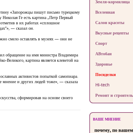
Земля-кормилица
артину «Запорожцы пишут письмо турецкому
Вселенная
у Николая Ге есть картина „Петр Первый
Салон красоты
 отметив в их работах «сплошное
ах“», — сказал он.
Вкусные рецепты
жно смело оставлять в музеях — они не
Спорт
АВтобан
вил обращение на имя министра Владимира
о-Великого, картина является клеветой на
Здоровье
Посиделки
вославных активистов попыткой самопиара.
е мнение и других людей тоже», — сказала
Hi-tech
Ремонт и строитель
скусства, сформировав на основе своего
ВАШЕ МНЕНИЕ
почему, по вашем