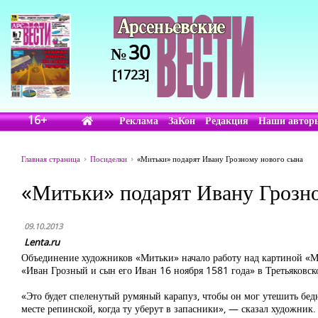
30
№
[1723]
16+
Реклама
ЗаКон
Редакция
Наши автор
Главная страница
Посиделки
«Митьки» подарят Ивану Грозному нового сына
«Митьки» подарят Ивану Грозн
09.10.2013
Lenta.ru
Объединение художников «Митьки» начало работу над картиной «М
«Иван Грозный и сын его Иван 16 ноября 1581 года» в Третьяковск
«Это будет спеленутый румяный карапуз, чтобы он мог утешить бедн
месте репинской, когда ту уберут в запасники», — сказал художни