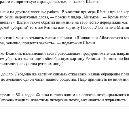
бразом историческую справедливость», — заявил Шагин.
ие и на другие известные работы. В качестве примера Шагин привел к
рят, были нецензурные слова, — пояснил лидер „Митьков“. — Кроме того 
звестна». Шагин также обратил внимание на творчество передвижников,
рской губернии“ того же Репина или картину Перова „Чаепитие в Мытищ
з опасений можно оставить только пейзажи. «Шишкина и Айвазовского мо
ры, конечно, придется закрыть», — подытожил Шагин.
Бойко-Великий, называющий себя православным предпринимателем, напра
ем убрать из экспозиции «безобразную картину Репина». По мнению Бойк
триотические чувства русских людей.
 дошло. Лебедева же картину снимать отказалась, назвав обращение пра
ть по желанию одной части нашего общества. Надо принимать во внимани
редине 80-х годов XX века и стало одним из оплотов неофициального и
итьков» входили известные питерские поэты, музыканты и журналисты.