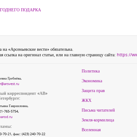
ОГОДНЕГО ПОДАРКА
 на «Арсеньевские вести» обязательна.
я ссылка на оригинал статьи, или на главную страницу сайта:
https://w
Политика
евна Гребнёва,
Экономика
r@arsvest.ru
Защита прав
ый корреспондент «АВ»
етербурге:
ЖКХ
тьяна Гаврииловна,
Письма читателей
21-765-5754,
narod.ru
Земля-кормилица
кламы:
Вселенная
40-70-21, факс: (423) 240-70-22