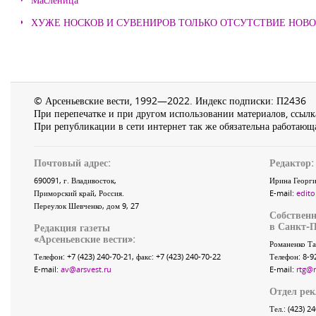
ХУЖЕ НОСКОВ И СУВЕНИРОВ ТОЛЬКО ОТСУТСТВИЕ НОВ
© Арсеньевские вести, 1992—2022. Индекс подписки: П2436
При перепечатке и при другом использовании материалов, ссылка
При републикации в сети интернет так же обязательна работающа
Почтовый адрес:
Редактор:
690091
, г.
Владивосток
,
Ирина Георги
Приморский край
,
Россия
.
E-mail:
edito
Переулок Шевченко
, дом 9, 27
Собственн
в Санкт-П
Редакция газеты
«
Арсеньевские вести
»:
Романенко Та
Телефон:
+7 (423) 240-70-21
, факс:
+7 (423) 240-70-22
Телефон: 8-9
E-mail:
av@arsvest.ru
E-mail:
rtg@
Отдел ре
Тел.: (423) 2