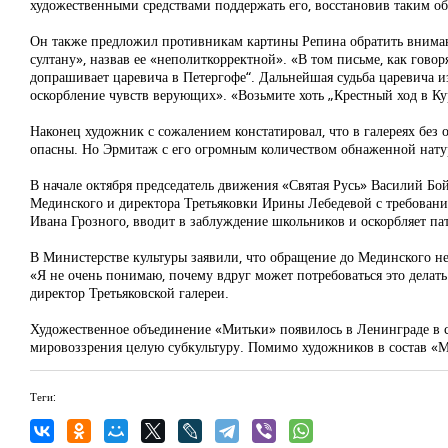
художественными средствами поддержать его, восстановив таким о
Он также предложил противникам картины Репина обратить вниман
султану», назвав ее «неполиткорректной». «В том письме, как гово
допрашивает царевича в Петергофе“. Дальнейшая судьба царевича и
оскорбление чувств верующих». «Возьмите хоть „Крестный ход в Ку
Наконец художник с сожалением констатировал, что в галереях бе
опасны. Но Эрмитаж с его огромным количеством обнаженной нату
В начале октября председатель движения «Святая Русь» Василий 
Мединского и директора Третьяковки Ирины Лебедевой с требовани
Ивана Грозного, вводит в заблуждение школьников и оскорбляет па
В Министерстве культуры заявили, что обращение до Мединского не
«Я не очень понимаю, почему вдруг может потребоваться это дела
директор Третьяковской галереи.
Художественное объединение «Митьки» появилось в Ленинграде в се
мировоззрения целую субкультуру. Помимо художников в состав «М
Теги: