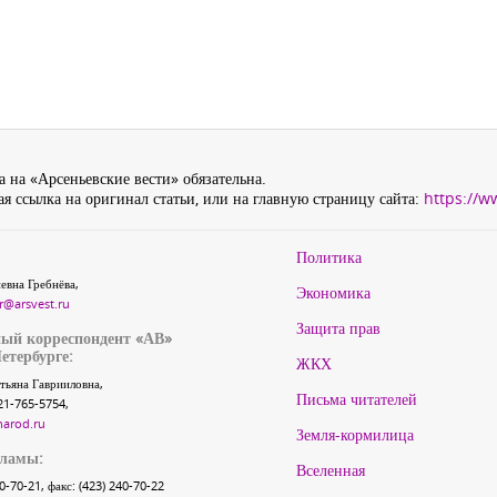
 на «Арсеньевские вести» обязательна.
я ссылка на оригинал статьи, или на главную страницу сайта:
https://w
Политика
евна Гребнёва,
Экономика
r@arsvest.ru
Защита прав
ый корреспондент «АВ»
етербурге:
ЖКХ
тьяна Гаврииловна,
Письма читателей
21-765-5754,
narod.ru
Земля-кормилица
кламы:
Вселенная
40-70-21, факс: (423) 240-70-22