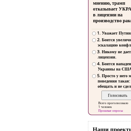
мнению, трамп
отказывает УКР
в лицензии на
производство рак
1. Уважает Путин
2. Боится увелич
эскалацию конфл
3. Никому не дает
лицензии.
4. Боится нападе
Украины на СШ
5. Просто у него 
поведения такая:
обещать и не сдел
Всего проголосовало
1 человек
Прошлые опросы
Наши проект