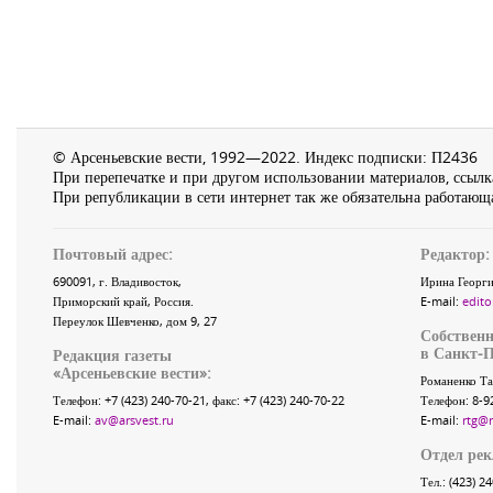
© Арсеньевские вести, 1992—2022. Индекс подписки: П2436
При перепечатке и при другом использовании материалов, ссылка
При републикации в сети интернет так же обязательна работающа
Почтовый адрес:
Редактор:
690091
, г.
Владивосток
,
Ирина Георги
Приморский край
,
Россия
.
E-mail:
edito
Переулок Шевченко
, дом 9, 27
Собственн
в Санкт-П
Редакция газеты
«
Арсеньевские вести
»:
Романенко Та
Телефон:
+7 (423) 240-70-21
, факс:
+7 (423) 240-70-22
Телефон: 8-9
E-mail:
av@arsvest.ru
E-mail:
rtg@
Отдел ре
Тел.: (423) 2