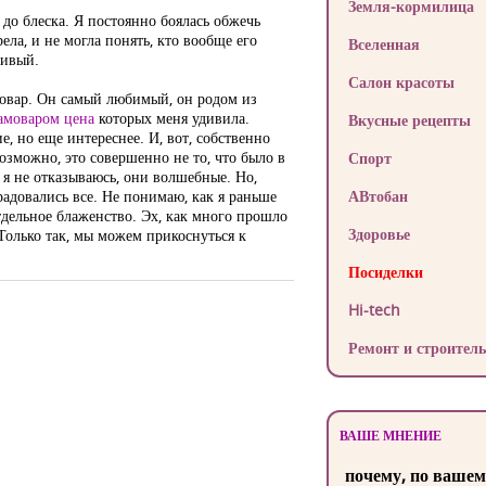
Земля-кормилица
до блеска. Я постоянно боялась обжечь
рела, и не могла понять, кто вообще его
Вселенная
сивый.
Салон красоты
амовар. Он самый любимый, он родом из
амоваром цена
которых меня удивила.
Вкусные рецепты
е, но еще интереснее. И, вот, собственно
озможно, это совершенно не то, что было в
Спорт
 я не отказываюсь, они волшебные. Но,
брадовались все. Не понимаю, как я раньше
АВтобан
отдельное блаженство. Эх, как много прошло
Здоровье
Только так, мы можем прикоснуться к
Посиделки
Hi-tech
Ремонт и строитель
ВАШЕ МНЕНИЕ
почему, по вашем