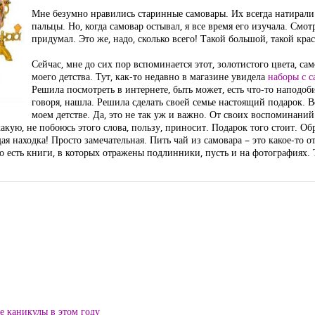
Мне безумно нравились старинные самовары. Их всегда натирали 
пальцы. Но, когда самовар остывал, я все время его изучала. Смот
придумал. Это же, надо, сколько всего! Такой большой, такой кра
Сейчас, мне до сих пор вспоминается этот, золотистого цвета, с
моего детства. Тут, как-то недавно в магазине увидела
наборы с с
Решила посмотреть в интернете, быть может, есть что-то наподоби
говоря, нашла. Решила сделать своей семье настоящий подарок. В
моем детстве. Да, это не так уж и важно. От своих воспоминаний
 какую, не побоюсь этого слова, пользу, приносит. Подарок того стоит. О
ая находка! Просто замечательная. Пить чай из самовара – это какое-то 
о есть книги, в которых отражены подлинники, пусть и на фотографиях. 
ие каникулы в этом году