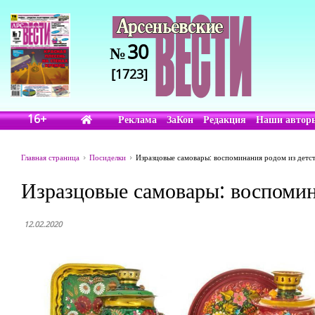
30
№
[1723]
16+
Реклама
ЗаКон
Редакция
Наши автор
Главная страница
Посиделки
Изразцовые самовары: воспоминания родом из детс
Изразцовые самовары: воспомин
12.02.2020