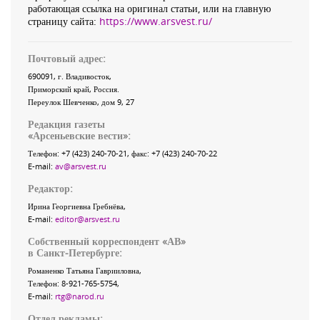
работающая ссылка на оригинал статьи, или на главную
страницу сайта:
https://www.arsvest.ru/
Почтовый адрес:
690091
, г.
Владивосток
,
Приморский край
,
Россия
.
Переулок Шевченко
, дом 9, 27
Редакция газеты
«
Арсеньевские вести
»:
Телефон:
+7 (423) 240-70-21
, факс:
+7 (423) 240-70-22
E-mail:
av@arsvest.ru
Редактор:
Ирина Георгиевна Гребнёва,
E-mail:
editor@arsvest.ru
Собственный корреспондент «АВ»
в Санкт-Петербурге:
Романенко Татьяна Гаврииловна,
Телефон: 8-921-765-5754,
E-mail:
rtg@narod.ru
Отдел рекламы: