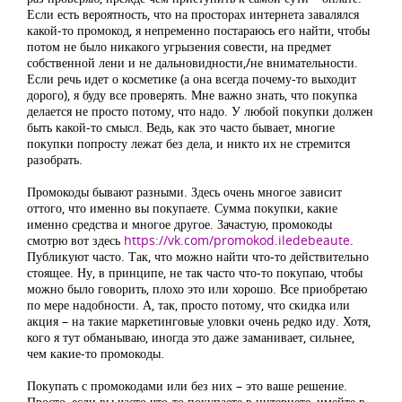
Если есть вероятность, что на просторах интернета завалялся
какой-то промокод, я непременно постараюсь его найти, чтобы
потом не было никакого угрызения совести, на предмет
собственной лени и не дальновидности,/не внимательности.
Если речь идет о косметике (а она всегда почему-то выходит
дорого), я буду все проверять. Мне важно знать, что покупка
делается не просто потому, что надо. У любой покупки должен
быть какой-то смысл. Ведь, как это часто бывает, многие
покупки попросту лежат без дела, и никто их не стремится
разобрать.
Промокоды бывают разными. Здесь очень многое зависит
оттого, что именно вы покупаете. Сумма покупки, какие
именно средства и многое другое. Зачастую, промокоды
смотрю вот здесь
https://vk.com/promokod.iledebeaute
.
Публикуют часто. Так, что можно найти что-то действительно
стоящее. Ну, в принципе, не так часто что-то покупаю, чтобы
можно было говорить, плохо это или хорошо. Все приобретаю
по мере надобности. А, так, просто потому, что скидка или
акция – на такие маркетинговые уловки очень редко иду. Хотя,
кого я тут обманываю, иногда это даже заманивает, сильнее,
чем какие-то промокоды.
Покупать с промокодами или без них – это ваше решение.
Просто, если вы часто что-то покупаете в интернете, имейте в