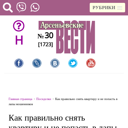
РУБРИКИ
30
№
H
[1723]
Главная страница
Посиделки
Как правильно снять квартиру и не попасть в
лапы мошенников
Как правильно снять
квартиру и не попасть в лапы