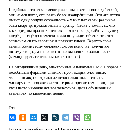
Подобные агентства имеют различные схемы своих действий,
они изменяются, становясь более изощрёнными. Эти агентства
имеют одну общую особенность – у них нет своей реальной
базы квартир, предлагаемых в аренду. Стоит упомянуть, что
такие фирмы просят клиентов заплатить определённую сумму
вперёд — ещё до момента, когда он увидит объект, ответит
согласием снять квартиру и получит ключи. Вернуть свои
деньги обманутому человеку, скорее всего, не получится,
потому что формально агентство выполнило обязанности
(командирует агентов, высылает списки).
На сегодняшний день, электронные и печатные СМИ в борьбе с
подобными фирмами снимают публикации очевидных
мошенников, но отдельные нечистоплотные агентства
маскируются под авторитетные риелторские компании, при
этом часто изменяя номера телефонов, делая объявления о
квартирах по рыночным ценам.
Теги:
Еще в рубрике «Посиделки»