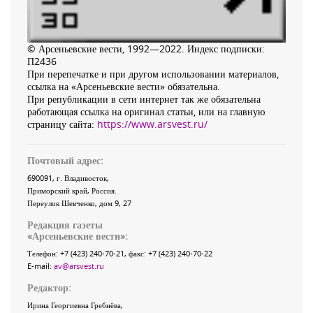
© Арсеньевские вести, 1992—2022. Индекс подписки:
П2436
При перепечатке и при другом использовании материалов,
ссылка на «Арсеньевские вести» обязательна.
При републикации в сети интернет так же обязательна
работающая ссылка на оригинал статьи, или на главную
страницу сайта:
https://www.arsvest.ru/
Почтовый адрес:
690091
, г.
Владивосток
,
Приморский край
,
Россия
.
Переулок Шевченко
, дом 9, 27
Редакция газеты
«
Арсеньевские вести
»:
Телефон:
+7 (423) 240-70-21
, факс:
+7 (423) 240-70-22
E-mail:
av@arsvest.ru
Редактор:
Ирина Георгиевна Гребнёва,