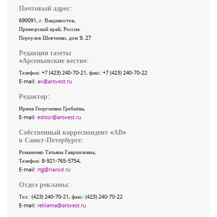
Почтовый адрес:
690091
, г.
Владивосток
,
Приморский край
,
Россия
.
Переулок Шевченко
, дом 9, 27
Редакция газеты
«
Арсеньевские вести
»:
Телефон:
+7 (423) 240-70-21
, факс:
+7 (423) 240-70-22
E-mail:
av@arsvest.ru
Редактор:
Ирина Георгиевна Гребнёва,
E-mail:
editor@arsvest.ru
Собственный корреспондент «АВ»
в Санкт-Петербурге:
Романенко Татьяна Гаврииловна,
Телефон: 8-921-765-5754,
E-mail:
rtg@narod.ru
Отдел рекламы:
Тел.: (423) 240-70-21, факс: (423) 240-70-22
E-mail:
reklama@arsvest.ru