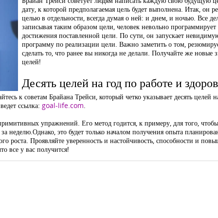
Брайан Трейси советует людям написать каждую свою будущую це
дату, к которой предполагаемая цель будет выполнена. Итак, он 
целью в отдельности, всегда думая о ней: и днем, и ночью. Все д
записывая таким образом цели, человек невольно программирует 
достижения поставленной цели. По сути, он запускает невидим
программу по реализации цели. Важно заметить о том, резюмирует
сделать то, что ранее вы никогда не делали. Получайте же новые
целей!
Десять целей на год по работе и здоро
йтесь к советам Брайана Трейси, который четко указывает десять целей н
 ведет ссылка:
goal-life.com
.
примитивных упражнений. Его метод годится, к примеру, для того, чтоб
а неделю.Однако, это будет только началом получения опыта планирова
ного роста. Проявляйте уверенность и настойчивость, способности и пов
то все у вас получится!