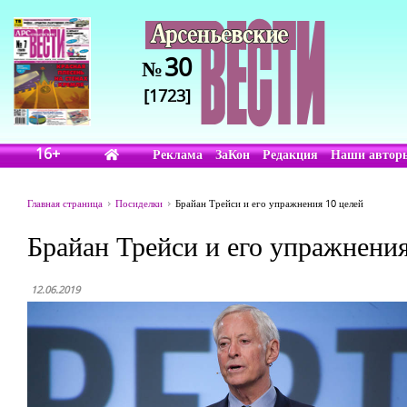
30
№
[1723]
16+
Реклама
ЗаКон
Редакция
Наши автор
Главная страница
Посиделки
Брайан Трейси и его упражнения 10 целей
Брайан Трейси и его упражнени
12.06.2019