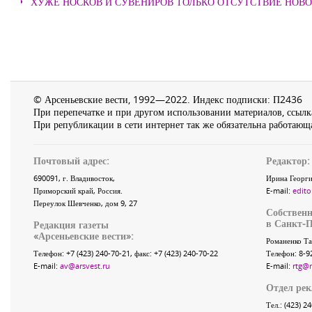
ХУЖЕ НОСКОВ И СУВЕНИРОВ ТОЛЬКО ОТСУТСТВИЕ НОВ
© Арсеньевские вести, 1992—2022. Индекс подписки: П2436
При перепечатке и при другом использовании материалов, ссылка
При републикации в сети интернет так же обязательна работающа
Почтовый адрес:
Редактор:
690091
, г.
Владивосток
,
Ирина Георги
Приморский край
,
Россия
.
E-mail:
edito
Переулок Шевченко
, дом 9, 27
Собственн
в Санкт-П
Редакция газеты
«
Арсеньевские вести
»:
Романенко Та
Телефон:
+7 (423) 240-70-21
, факс:
+7 (423) 240-70-22
Телефон: 8-9
E-mail:
av@arsvest.ru
E-mail:
rtg@
Отдел ре
Тел.: (423) 2