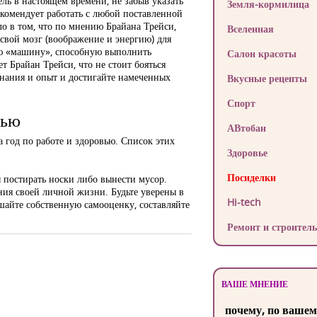
ль в настоящем времени, не забыв указать
Земля-кормилица
рекомендует работать с любой поставленной
ело в том, что по мнению Брайана Трейси,
Вселенная
свой мозг (воображение и энергию) для
ую «машину», способную выполнить
Салон красоты
 Брайан Трейси, что не стоит бояться
 знания и опыт и достигайте намеченных
Вкусные рецепты
Спорт
вью
АВтобан
а год по работе и здоровью. Список этих
Здоровье
Посиделки
ы постирать носки либо вынести мусор.
ния своей личной жизни. Будьте уверены в
Hi-tech
ышайте собственную самооценку, составляйте
Ремонт и строитель
ВАШЕ МНЕНИЕ
почему, по вашем