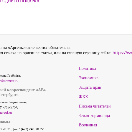
ОГОДНЕГО ПОДАРКА
 на «Арсеньевские вести» обязательна.
я ссылка на оригинал статьи, или на главную страницу сайта:
https://w
Политика
евна Гребнёва,
Экономика
r@arsvest.ru
Защита прав
ый корреспондент «АВ»
етербурге:
ЖКХ
тьяна Гаврииловна,
Письма читателей
21-765-5754,
narod.ru
Земля-кормилица
кламы:
Вселенная
40-70-21, факс: (423) 240-70-22