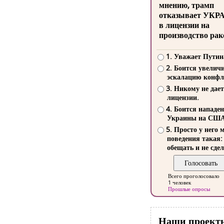
мнению, трамп
отказывает УКР
в лицензии на
производство рак
1. Уважает Путин
2. Боится увелич
эскалацию конфл
3. Никому не дает
лицензии.
4. Боится нападе
Украины на СШ
5. Просто у него 
поведения такая:
обещать и не сдел
Всего проголосовало
1 человек
Прошлые опросы
Наши проект