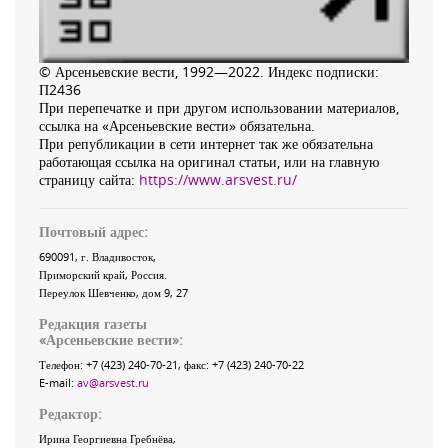
© Арсеньевские вести, 1992—2022. Индекс подписки:
П2436
При перепечатке и при другом использовании материалов,
ссылка на «Арсеньевские вести» обязательна.
При републикации в сети интернет так же обязательна
работающая ссылка на оригинал статьи, или на главную
страницу сайта:
https://www.arsvest.ru/
Почтовый адрес:
690091
, г.
Владивосток
,
Приморский край
,
Россия
.
Переулок Шевченко
, дом 9, 27
Редакция газеты
«
Арсеньевские вести
»:
Телефон:
+7 (423) 240-70-21
, факс:
+7 (423) 240-70-22
E-mail:
av@arsvest.ru
Редактор:
Ирина Георгиевна Гребнёва,