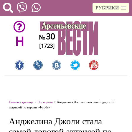
РУБРИКИ
30
№
H
[1723]
Главная страница
Посиделки
Анджелина Джоли стала самой дорогой
актрисой по версии «Форбс»
Анджелина Джоли стала
самой дорогой актрисой по