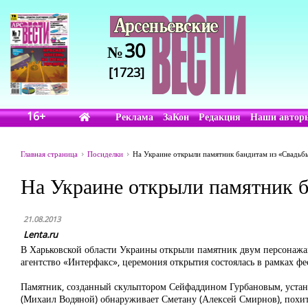
30
№
[1723]
16+
Реклама
ЗаКон
Редакция
Наши автор
Главная страница
Посиделки
На Украине открыли памятник бандитам из «Свадьб
На Украине открыли памятник 
21.08.2013
Lenta.ru
В Харьковской области Украины открыли памятник двум персонажа
агентство «Интерфакс», церемония открытия состоялась в рамках ф
Памятник, созданный скульптором Сейфаддином Гурбановым, устан
(Михаил Водяной) обнаруживает Сметану (Алексей Смирнов), похит