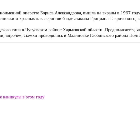
дноименной оперетте Бориса Александрова, вышла на экраны в 1967 год
новки и красных кавалеристов банде атамана Грициана Таврического, в
ского типа в Чугуевском районе Харьковской области. Предполагается, ч
ии, впрочем, съемки проводились в Малиновке Глобинского района Полта
ие каникулы в этом году