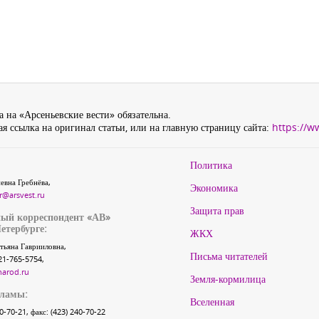
 на «Арсеньевские вести» обязательна.
я ссылка на оригинал статьи, или на главную страницу сайта:
https://w
Политика
евна Гребнёва,
Экономика
r@arsvest.ru
Защита прав
ый корреспондент «АВ»
етербурге:
ЖКХ
тьяна Гаврииловна,
Письма читателей
21-765-5754,
narod.ru
Земля-кормилица
кламы:
Вселенная
40-70-21, факс: (423) 240-70-22