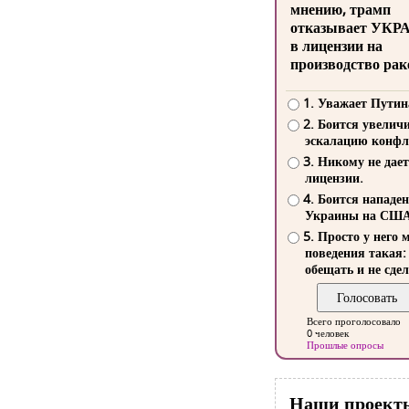
мнению, трамп
отказывает УКР
в лицензии на
производство рак
1. Уважает Путин
2. Боится увелич
эскалацию конфл
3. Никому не дает
лицензии.
4. Боится нападе
Украины на СШ
5. Просто у него 
поведения такая:
обещать и не сдел
Всего проголосовало
0 человек
Прошлые опросы
Наши проект