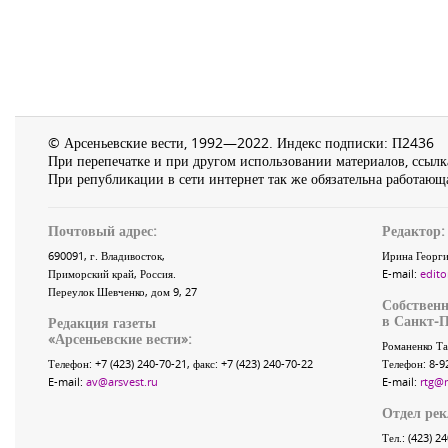
© Арсеньевские вести, 1992—2022. Индекс подписки: П2436
При перепечатке и при другом использовании материалов, ссылка
При републикации в сети интернет так же обязательна работающа
Почтовый адрес:
Редактор:
690091
, г.
Владивосток
,
Ирина Георги
Приморский край
,
Россия
.
E-mail:
edito
Переулок Шевченко
, дом 9, 27
Собственн
в Санкт-П
Редакция газеты
«
Арсеньевские вести
»:
Романенко Та
Телефон:
+7 (423) 240-70-21
, факс:
+7 (423) 240-70-22
Телефон: 8-9
E-mail:
av@arsvest.ru
E-mail:
rtg@
Отдел ре
Тел.: (423) 2