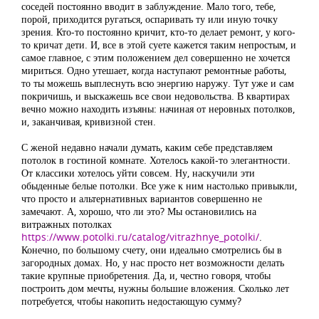
соседей постоянно вводит в заблуждение. Мало того, тебе,
порой, приходится ругаться, оспаривать ту или иную точку
зрения. Кто-то постоянно кричит, кто-то делает ремонт, у кого-
то кричат дети. И, все в этой суете кажется таким непростым, и
самое главное, с этим положением дел совершенно не хочется
мириться. Одно утешает, когда наступают ремонтные работы,
то ты можешь выплеснуть всю энергию наружу. Тут уже и сам
покричишь, и выскажешь все свои недовольства. В квартирах
вечно можно находить изъяны: начиная от неровных потолков,
и, заканчивая, кривизной стен.
С женой недавно начали думать, каким себе представляем
потолок в гостиной комнате. Хотелось какой-то элегантности.
От классики хотелось уйти совсем. Ну, наскучили эти
обыденные белые потолки. Все уже к ним настолько привыкли,
что просто и альтернативных вариантов совершенно не
замечают. А, хорошо, что ли это? Мы остановились на
витражных потолках
https://www.potolki.ru/catalog/vitrazhnye_potolki/
.
Конечно, по большому счету, они идеально смотрелись бы в
загородных домах. Но, у нас просто нет возможности делать
такие крупные приобретения. Да, и, честно говоря, чтобы
построить дом мечты, нужны большие вложения. Сколько лет
потребуется, чтобы накопить недостающую сумму?