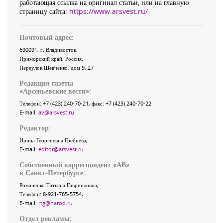
работающая ссылка на оригинал статьи, или на главную
страницу сайта:
https://www.arsvest.ru/
Почтовый адрес:
690091
, г.
Владивосток
,
Приморский край
,
Россия
.
Переулок Шевченко
, дом 9, 27
Редакция газеты
«
Арсеньевские вести
»:
Телефон:
+7 (423) 240-70-21
, факс:
+7 (423) 240-70-22
E-mail:
av@arsvest.ru
Редактор:
Ирина Георгиевна Гребнёва,
E-mail:
editor@arsvest.ru
Собственный корреспондент «АВ»
в Санкт-Петербурге:
Романенко Татьяна Гаврииловна,
Телефон: 8-921-765-5754,
E-mail:
rtg@narod.ru
Отдел рекламы: