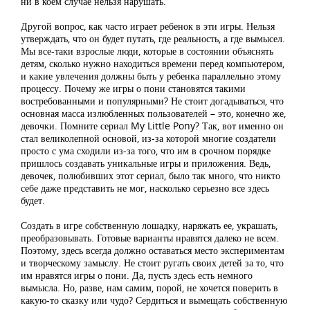
ни в коем случае нельзя нарушать.
Другой вопрос, как часто играет ребенок в эти игры. Нельзя
утверждать, что он будет путать, где реальность, а где вымысел.
Мы все-таки взрослые люди, которые в состоянии объяснять
детям, сколько нужно находиться времени перед компьютером,
и какие увлечения должны быть у ребенка параллельно этому
процессу. Почему же игры о пони становятся такими
востребованными и популярными? Не стоит догадываться, что
основная масса излюбленных пользователей – это, конечно же,
девочки. Помните сериал My Little Pony? Так, вот именно он
стал великолепной основой, из-за которой многие создатели
просто с ума сходили из-за того, что им в срочном порядке
пришлось создавать уникальные игры и приложения. Ведь,
девочек, полюбивших этот сериал, было так много, что никто
себе даже представить не мог, насколько серьезно все здесь
будет.
Создать в игре собственную лошадку, наряжать ее, украшать,
преобразовывать. Готовые варианты нравятся далеко не всем.
Поэтому, здесь всегда должно оставаться место экспериментам
и творческому замыслу. Не стоит ругать своих детей за то, что
им нравятся игры о пони. Да, пусть здесь есть немного
вымысла. Но, разве, нам самим, порой, не хочется поверить в
какую-то сказку или чудо? Сердиться и вымещать собственную