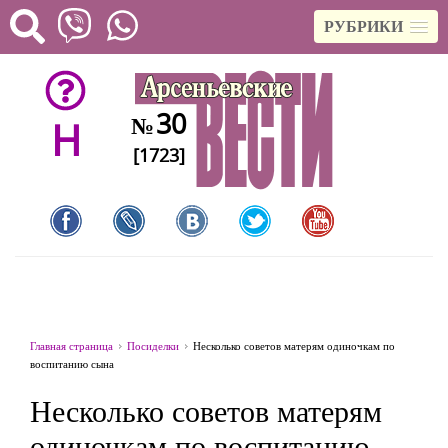
РУБРИКИ
30
№
H
[1723]
Главная страница
Посиделки
Несколько советов матерям одиночкам по
воспитанию сына
Несколько советов матерям
одиночкам по воспитанию