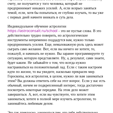
счету, не получается у того человека, который не
предпринимает никаких усилий. А, если всерьез заняться
темой, если, хотя бы попытаться, ее глубоко изучать, то вы уже
с первых дней начнете вникать в суть дела.
Индивидуальное обучение астрологии
https://astroconsalt.ru/school
- это не пустые слова. В это
действительно трудно поверить, но астрологические
инструменты непременно поддадутся вам, нужно только
предпринимать усилия. Еще, немаловажную роль здесь может
сыграть само желание. Вот, если вы ничего не хотите, то,
пожалуй, и начинать не нужно. Вы заранее программируете ту
ситуацию, которую представляете. Ну, а, результат, сами знаете,
будет каким. Не забывайте о том, что всегда нужно
настраиваться на положительный лад. Если с таким настроем
идти по жизни, то вы увидите, насколько прекрасен мир.
Гороскопы, вся астрология, в целом, нужно ли вам заниматься
этим? Вы должны ответить себе на этот вопрос. Если у вас есть
обычный, ничем не подкрепленный интерес, тогда достаточно
посмотреть некоторые передачи. На этом дело может
завершиться. А, вот, если вы чувствуете, что хотите этим
заниматься, хотите в полной мере изучить астрологию, то
занимайтесь любимым делом.
Это так прекрасно, заниматься тем, что тебя действительно