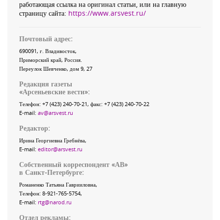
работающая ссылка на оригинал статьи, или на главную
страницу сайта:
https://www.arsvest.ru/
Почтовый адрес:
690091
, г.
Владивосток
,
Приморский край
,
Россия
.
Переулок Шевченко
, дом 9, 27
Редакция газеты
«
Арсеньевские вести
»:
Телефон:
+7 (423) 240-70-21
, факс:
+7 (423) 240-70-22
E-mail:
av@arsvest.ru
Редактор:
Ирина Георгиевна Гребнёва,
E-mail:
editor@arsvest.ru
Собственный корреспондент «АВ»
в Санкт-Петербурге:
Романенко Татьяна Гаврииловна,
Телефон: 8-921-765-5754,
E-mail:
rtg@narod.ru
Отдел рекламы: