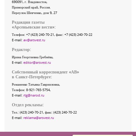
690091
, г.
Владивосток
,
Приморский край
,
Россия
.
Переулок Шевченко
, дом 9, 27
Редакция газеты
«
Арсеньевские вести
»:
Телефон:
+7 (423) 240-70-21
, факс:
+7 (423) 240-70-22
E-mail:
av@arsvest.ru
Редактор:
Ирина Георгиевна Гребнёва,
E-mail:
editor@arsvest.ru
Собственный корреспондент «АВ»
в Санкт-Петербурге:
Романенко Татьяна Гаврииловна,
Телефон: 8-921-765-5754,
E-mail:
rtg@narod.ru
Отдел рекламы:
Тел.: (423) 240-70-21, факс: (423) 240-70-22
E-mail:
reklama@arsvest.ru