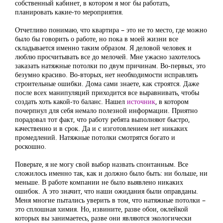
собственный кабинет, в котором я мог бы работать,
планировать какие-то мероприятия.
Отчетливо понимаю, что квартира – это не то место, где можно
было бы говорить о работе, но пока в моей жизни все
складывается именно таким образом. Я деловой человек и
люблю просчитывать все до мелочей. Мне ужасно захотелось
заказать натяжные потолки по двум причинам. Во-первых, это
безумно красиво. Во-вторых, нет необходимости исправлять
строительные ошибки. Дома сами знаете, как строятся. Даже
после всех манипуляций приходится все выравнивать, чтобы
создать хоть какой-то баланс. Нашел
источник
, в котором
почерпнул для себя немало полезной информации. Приятно
порадовал тот факт, что работу ребята выполняют быстро,
качественно и в срок. Да и с изготовлением нет никаких
промедлений. Натяжные потолки смотрятся богато и
роскошно.
Поверьте, я не могу свой выбор назвать спонтанным. Все
сложилось именно так, как и должно было быть: ни больше, ни
меньше. В работе компании не было выявлено никаких
ошибок. А это значит, что наши ожидания были оправданы.
Меня многие пытались уверить в том, что натяжные потолки –
это сплошная химия. Но, извините, разве обои, оклейкой
которых вы занимаетесь, разве они являются экологически