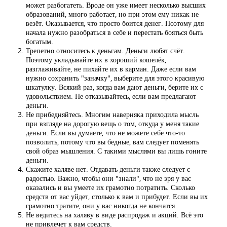
может разбогатеть. Вроде он уже имеет несколько высших
образований, много работает, но при этом ему никак не
везёт. Оказывается, что просто боится денег. Поэтому для
начала нужно разобраться в себе и перестать бояться быть
богатым.
Трепетно относитесь к деньгам. Деньги любят счёт.
Поэтому укладывайте их в хороший кошелёк,
разглаживайте, не пихайте их в карман. Даже если вам
нужно сохранить "заначку", выберите для этого красивую
шкатулку. Всякий раз, когда вам дают деньги, берите их с
удовольствием. Не отказывайтесь, если вам предлагают
деньги.
Не прибедняйтесь. Многим наверняка приходила мысль
при взгляде на дорогую вещь о том, откуда у меня такие
деньги. Если вы думаете, что не можете себе что-то
позволить, потому что вы бедные, вам следует поменять
свой образ мышления. С такими мыслями вы лишь гоните
деньги.
Скажите халяве нет. Отдавать деньги также следует с
радостью. Важно, чтобы они "знали", что не зря у вас
оказались и вы умеете их грамотно потратить. Сколько
средств от вас уйдет, столько к вам и прибудет. Если вы их
грамотно тратите, они у вас никогда не кончатся.
Не ведитесь на халяву в виде распродаж и акций. Всё это
не привлечет к вам средств.