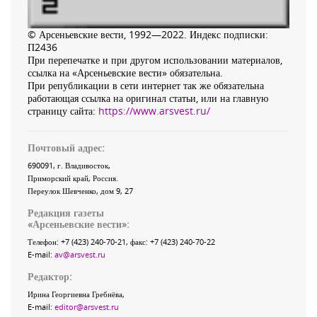
© Арсеньевские вести, 1992—2022. Индекс подписки:
П2436
При перепечатке и при другом использовании материалов,
ссылка на «Арсеньевские вести» обязательна.
При републикации в сети интернет так же обязательна
работающая ссылка на оригинал статьи, или на главную
страницу сайта:
https://www.arsvest.ru/
Почтовый адрес:
690091
, г.
Владивосток
,
Приморский край
,
Россия
.
Переулок Шевченко
, дом 9, 27
Редакция газеты
«
Арсеньевские вести
»:
Телефон:
+7 (423) 240-70-21
, факс:
+7 (423) 240-70-22
E-mail:
av@arsvest.ru
Редактор:
Ирина Георгиевна Гребнёва,
E-mail:
editor@arsvest.ru