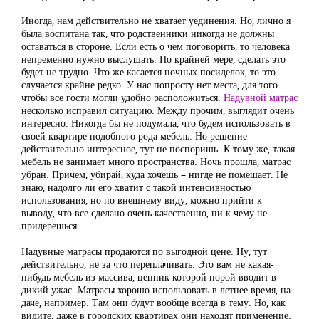
Иногда, нам действительно не хватает уединения. Но, лично я
была воспитана так, что родственники никогда не должны
оставаться в стороне. Если есть о чем поговорить, то человека
непременно нужно выслушать. По крайней мере, сделать это
будет не трудно. Что же касается ночных посиделок, то это
случается крайне редко. У нас попросту нет места, для того
чтобы все гости могли удобно расположиться.
Надувной матрас
несколько исправил ситуацию. Между прочим, выглядит очень
интересно. Никогда бы не подумала, что будем использовать в
своей квартире подобного рода мебель. Но решение
действительно интересное, тут не поспоришь. К тому же, такая
мебель не занимает много пространства. Ночь прошла, матрас
убран. Причем, убирай, куда хочешь – нигде не помешает. Не
знаю, надолго ли его хватит с такой интенсивностью
использования, но по внешнему виду, можно прийти к
выводу, что все сделано очень качественно, ни к чему не
придерешься.
Надувные матрасы продаются по выгодной цене. Ну, тут
действительно, не за что переплачивать. Это вам не какая-
нибудь мебель из массива, ценник которой порой вводит в
дикий ужас. Матрасы хорошо использовать в летнее время, на
даче, например. Там они будут вообще всегда в тему. Но, как
видите, даже в городских квартирах они находят применение.