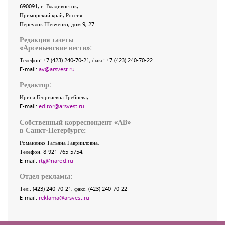
690091
, г.
Владивосток
,
Приморский край
,
Россия
.
Переулок Шевченко
, дом 9, 27
Редакция газеты
«
Арсеньевские вести
»:
Телефон:
+7 (423) 240-70-21
, факс:
+7 (423) 240-70-22
E-mail:
av@arsvest.ru
Редактор:
Ирина Георгиевна Гребнёва,
E-mail:
editor@arsvest.ru
Собственный корреспондент «АВ»
в Санкт-Петербурге:
Романенко Татьяна Гаврииловна,
Телефон: 8-921-765-5754,
E-mail:
rtg@narod.ru
Отдел рекламы:
Тел.: (423) 240-70-21, факс: (423) 240-70-22
E-mail:
reklama@arsvest.ru