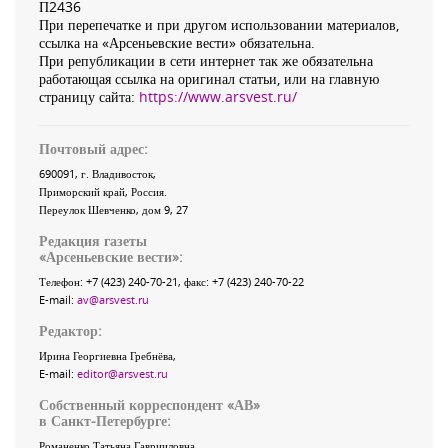
П2436
При перепечатке и при другом использовании материалов,
ссылка на «Арсеньевские вести» обязательна.
При републикации в сети интернет так же обязательна
работающая ссылка на оригинал статьи, или на главную
страницу сайта:
https://www.arsvest.ru/
Почтовый адрес:
690091
, г.
Владивосток
,
Приморский край
,
Россия
.
Переулок Шевченко
, дом 9, 27
Редакция газеты
«
Арсеньевские вести
»:
Телефон:
+7 (423) 240-70-21
, факс:
+7 (423) 240-70-22
E-mail:
av@arsvest.ru
Редактор:
Ирина Георгиевна Гребнёва,
E-mail:
editor@arsvest.ru
Собственный корреспондент «АВ»
в Санкт-Петербурге:
Романенко Татьяна Гаврииловна,