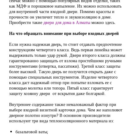
сейчас можно с помощью популярных видов отделки, таких
как МДФ и порошковое напыление. Их можно использовать
для внутренней части входной двери. Помимо красоты и
прочности он увеличит тепло и звукоизоляцию в доме.
Приобрести такие
двери для дома в Алматы
можно здесь.
На что обращать внимание при выборе входных дверей
Если нужна надежная дверь, то стоит отдавать предпочтение
конструкциям четвертого класса. Ведь первая линейка может
выдерживать только удар рукой. Двери второго класса должны
гарантированно защищать от взлома простейшими ручными
инструментами (отвертка, пассатижи). Третий класс защиты
более высокий. Такую дверь не получится открыть даже с
помощью специальных инструментов. Изделие четвертого
класса даст надежный отпор при попытке взломать ее с
помощью молотка или топора. Пятый класс гарантирует
защиту хозяину двери от вскрытия даже болгаркой.
Внутреннее содержание также немаловажный фактор при
выборе входной визитной карточки дома. Чем же наполняют
дверное полотно изнутри? В основном производители
используют три вида теплоизоляционного материала из:
базальтовой ваты;