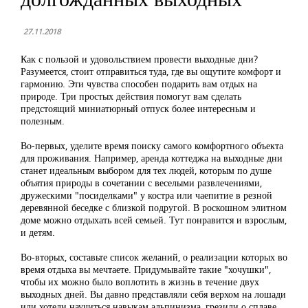
27.11.2018
Как с пользой и удовольствием провести выходные дни?
Разумеется, стоит отправиться туда, где вы ощутите комфорт и
гармонию. Эти чувства способен подарить вам отдых на
природе. Три простых действия помогут вам сделать
предстоящий миниатюрный отпуск более интересным и
полезным.
Во-первых, уделите время поиску самого комфортного объекта
для проживания. Например, аренда коттеджа на выходные дни
станет идеальным выбором для тех людей, которым по душе
объятия природы в сочетании с веселыми развлечениями,
дружескими "посиделками" у костра или чаепитие в резной
деревянной беседке с близкой подругой. В роскошном элитном
доме можно отдыхать всей семьей. Тут понравится и взрослым,
и детям.
Во-вторых, составьте список желаний, о реализации которых во
время отдыха вы мечтаете. Придумывайте такие "хочушки",
чтобы их можно было воплотить в жизнь в течение двух
выходных дней. Вы давно представляли себя верхом на лошади
или хотели научиться навыкам альпинизма, грезили о сплаве