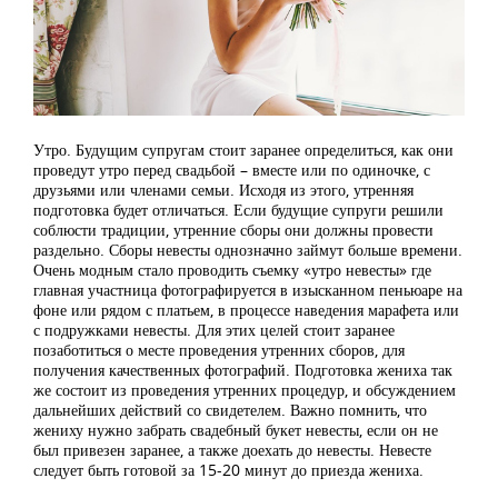
Утро. Будущим супругам стоит заранее определиться, как они
проведут утро перед свадьбой – вместе или по одиночке, с
друзьями или членами семьи. Исходя из этого, утренняя
подготовка будет отличаться. Если будущие супруги решили
соблюсти традиции, утренние сборы они должны провести
раздельно. Сборы невесты однозначно займут больше времени.
Очень модным стало проводить съемку «утро невесты» где
главная участница фотографируется в изысканном пеньюаре на
фоне или рядом с платьем, в процессе наведения марафета или
с подружками невесты. Для этих целей стоит заранее
позаботиться о месте проведения утренних сборов, для
получения качественных фотографий. Подготовка жениха так
же состоит из проведения утренних процедур, и обсуждением
дальнейших действий со свидетелем. Важно помнить, что
жениху нужно забрать свадебный букет невесты, если он не
был привезен заранее, а также доехать до невесты. Невесте
следует быть готовой за 15-20 минут до приезда жениха.