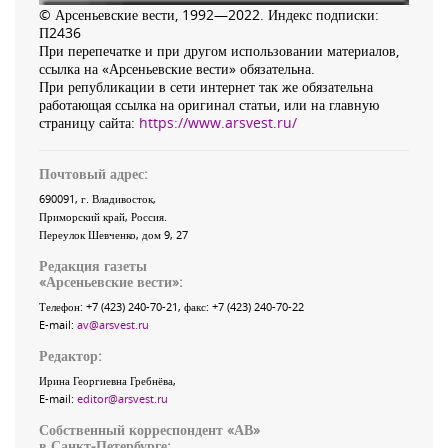
© Арсеньевские вести, 1992—2022. Индекс подписки:
П2436
При перепечатке и при другом использовании материалов,
ссылка на «Арсеньевские вести» обязательна.
При републикации в сети интернет так же обязательна
работающая ссылка на оригинал статьи, или на главную
страницу сайта:
https://www.arsvest.ru/
Почтовый адрес:
690091
, г.
Владивосток
,
Приморский край
,
Россия
.
Переулок Шевченко
, дом 9, 27
Редакция газеты
«
Арсеньевские вести
»:
Телефон:
+7 (423) 240-70-21
, факс:
+7 (423) 240-70-22
E-mail:
av@arsvest.ru
Редактор:
Ирина Георгиевна Гребнёва,
E-mail:
editor@arsvest.ru
Собственный корреспондент «АВ»
в Санкт-Петербурге: