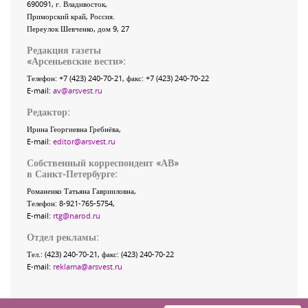
690091
, г.
Владивосток
,
Приморский край
,
Россия
.
Переулок Шевченко
, дом 9, 27
Редакция газеты
«
Арсеньевские вести
»:
Телефон:
+7 (423) 240-70-21
, факс:
+7 (423) 240-70-22
E-mail:
av@arsvest.ru
Редактор:
Ирина Георгиевна Гребнёва,
E-mail:
editor@arsvest.ru
Собственный корреспондент «АВ»
в Санкт-Петербурге:
Романенко Татьяна Гаврииловна,
Телефон: 8-921-765-5754,
E-mail:
rtg@narod.ru
Отдел рекламы:
Тел.: (423) 240-70-21, факс: (423) 240-70-22
E-mail:
reklama@arsvest.ru