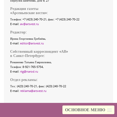
Переулок Шевченко
, дом 9, 27
Редакция газеты
«
Арсеньевские вести
»:
Телефон:
+7 (423) 240-70-21
, факс:
+7 (423) 240-70-22
E-mail:
av@arsvest.ru
Редактор:
Ирина Георгиевна Гребнёва,
E-mail:
editor@arsvest.ru
Собственный корреспондент «АВ»
в Санкт-Петербурге:
Романенко Татьяна Гаврииловна,
Телефон: 8-921-765-5754,
E-mail:
rtg@narod.ru
Отдел рекламы:
Тел.: (423) 240-70-21, факс: (423) 240-70-22
E-mail:
reklama@arsvest.ru
ОСНОВНОЕ МЕНЮ