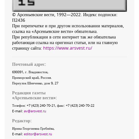
© Арсеньевские вести, 1992—2022. Индекс подписки:
П2436
При перепечатке и при другом использовании материалов,
ссылка на «Арсеньевские вести» обязательна.
При републикации в сети интернет так же обязательна
работающая ссылка на оригинал статьи, или на главную
страницу сайта:
https://www.arsvest.ru/
Почтовый адрес:
690091
, г.
Владивосток
,
Приморский край
,
Россия
.
Переулок Шевченко
, дом 9, 27
Редакция газеты
«
Арсеньевские вести
»:
Телефон:
+7 (423) 240-70-21
, факс:
+7 (423) 240-70-22
E-mail:
av@arsvest.ru
Редактор:
Ирина Георгиевна Гребнёва,
E-mail:
editor@arsvest.ru