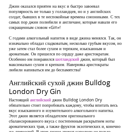
Джин оказался приятен на вкус и быстро завоевал
популярность не только у голландцев, но и у английских
солдат, бывших в те неспокойные времена союзниками. С тех
самых пор джин полюбили и англичане, которые навали его
сокращенным словом «Gin»!
С годами алкогольный напиток в виде джина менялся. Так, он
изначально обладал сладковатым, несколько грубым вкусом, но
уже затем стал более сухим и терпким, изысканным и
ароматным. Он пришелся по сердцу даже аристократам.
Особенно им понравился
шотландский
джин, который был
максимально сухим и крепким. Наверняка аристократы
любили напиваться им до беспамятства!
Английский сухой джин Bulldog
London Dry Gin
Настоящий
английский
джин Bulldog London Dry
обязательно стоит попробовать каждому, чтобы впитать весь
вкус изысканного и изумительного алкогольного напитка.
Этот джин является обладателем оригинального
сбалансированного вкуса с постепенным раскрытием ноты
ароматических трав, а также фруктов экзотических и, конечно
же, пряностей. В этом джине аромат наполнен не только