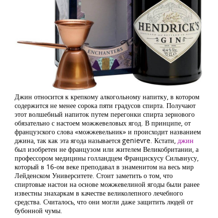
Джин относится к крепкому алкогольному напитку, в котором
содержится не менее сорока пяти градусов спирта. Получают
этот волшебный напиток путем перегонки спирта зернового
обязательно с настоем можжевеловых ягод. В принципе, от
французского слова «можжевельник» и происходит названием
джина, так как эта ягода называется genievre. Кстати,
джин
был изобретен не французом или жителем Великобритании, а
профессором медицины голландцем Францискусу Сильвиусу,
который в 16-ом веке преподавал в знаменитом на весь мир
Лейденском Университете. Стоит заметить о том, что
спиртовые настои на основе можжевелиной ягоды были ранее
известны знахаркам в качестве великолепного лечебного
средства. Считалось, что они могли даже защитить людей от
бубонной чумы.