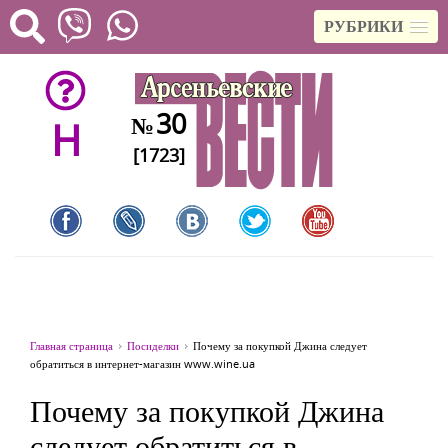
РУБРИКИ
30
№
H
[1723]
Главная страница
Посиделки
Почему за покупкой Джина следует
обратиться в интернет-магазин www.wine.ua
Почему за покупкой Джина
следует обратиться в