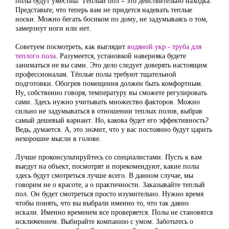
полы будут уместны. Тёплый пол – это действительно находка.
Представьте, что теперь вам не придется надевать теплые
носки. Можно бегать босиком по дому, не задумываясь о том,
замерзнут ноги или нет.
Советуем посмотреть, как выглядит
водяной.укр - труба для
теплого пола
. Разумеется, установкой наверняка будете
заниматься не вы сами. Это дело следует доверять настоящим
профессионалам. Тёплые полы требуют тщательной
подготовки. Обогрев помещения должен быть комфортным.
Ну, собственно говоря, температуру вы сможете регулировать
сами. Здесь нужно учитывать множество факторов. Можно
сильно не задумываться в отношении теплых полов, выбрав
самый дешевый вариант. Но, какова будет его эффективность?
Ведь, думается. А, это значит, что у вас постоянно будут царить
нехорошие мысли в голове.
Лучше проконсультируйтесь со специалистами. Пусть к вам
выедут на объект, посмотрят и порекомендуют, какие полы
здесь будут смотреться лучше всего. В данном случае, мы
говорим не о красоте, а о практичности. Заказывайте теплый
пол. Он будет смотреться просто изумительно. Нужно время
чтобы понять, что вы выбрали именно то, что так давно
искали. Именно временем все проверяется. Полы не становятся
исключением. Выбирайте компанию с умом. Заботьтесь о