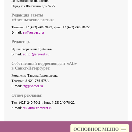
Приморский край
,
Россия
.
Переулок Шевченко
, дом 9, 27
Редакция газеты
«
Арсеньевские вести
»:
Телефон:
+7 (423) 240-70-21
, факс:
+7 (423) 240-70-22
E-mail:
av@arsvest.ru
Редактор:
Ирина Георгиевна Гребнёва,
E-mail:
editor@arsvest.ru
Собственный корреспондент «АВ»
в Санкт-Петербурге:
Романенко Татьяна Гаврииловна,
Телефон: 8-921-765-5754,
E-mail:
rtg@narod.ru
Отдел рекламы:
Тел.: (423) 240-70-21, факс: (423) 240-70-22
E-mail:
reklama@arsvest.ru
ОСНОВНОЕ МЕНЮ