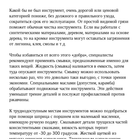
Какой бы не был инструмент, очень дорогой или ценовой
категорией пониже, без должного и правильного ухода,
сократиться срок его эксплуатации. От простой видимой грязи
поможет обычная чистка инструмента. Если вы работали с
синтетическими материалами, деревом, материалами на основе
дерева, то на кромке инструмента могут оставаться загрязнения
от лигнина, клея, смолы и т.д.
Чтобы избавиться от всего этого «добра», специалисты
рекомендуют применять смывки, предназначенные именно для
таких вещей. Жидкость (смывка) наливается в емкость, затем
туда опускают инструменты. Смывку можно использовать
несколько раз, что это довольно таки выгодно, с точки зрения
экономии. Специальными маслами (допустим, карамба)
обрабатывают подвижные части инструмента. Эти действия
уменьшат трение деталей и послужат профилактикой против
ржавчины.
К труднодоступным местам инструментов можно подобраться
при помощи шприца с поршнем или маленькой масленки,
имеющую ручную подачу. Смазывают детали трущихся частей
консистентными смазками, вязкость которых терпит
температуру от -30 до 300 градусов. Жесткой щеткой из
металла очищают напильники. Трехгранным напильником