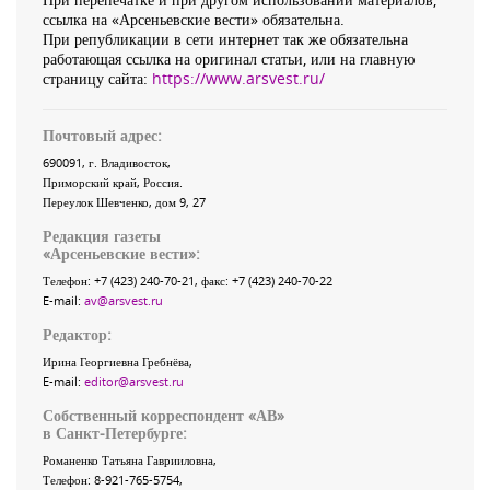
ссылка на «Арсеньевские вести» обязательна.
При републикации в сети интернет так же обязательна
работающая ссылка на оригинал статьи, или на главную
страницу сайта:
https://www.arsvest.ru/
Почтовый адрес:
690091
, г.
Владивосток
,
Приморский край
,
Россия
.
Переулок Шевченко
, дом 9, 27
Редакция газеты
«
Арсеньевские вести
»:
Телефон:
+7 (423) 240-70-21
, факс:
+7 (423) 240-70-22
E-mail:
av@arsvest.ru
Редактор:
Ирина Георгиевна Гребнёва,
E-mail:
editor@arsvest.ru
Собственный корреспондент «АВ»
в Санкт-Петербурге:
Романенко Татьяна Гаврииловна,
Телефон: 8-921-765-5754,