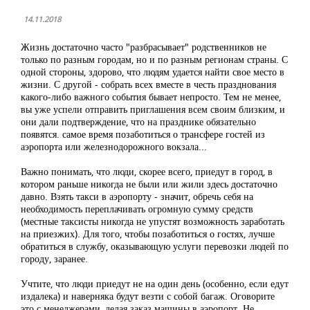
14.11.2018
Жизнь достаточно часто "разбрасывает" родственников не
только по разным городам, но и по разным регионам страны. С
одной стороны, здорово, что людям удается найти свое место в
жизни. С другой - собрать всех вместе в честь празднования
какого-либо важного события бывает непросто. Тем не менее,
вы уже успели отправить приглашения всем своим близким, и
они дали подтверждение, что на празднике обязательно
появятся. самое время позаботиться о трансфере гостей из
аэропорта или железнодорожного вокзала...
Важно понимать, что люди, скорее всего, приедут в город, в
котором раньше никогда не были или жили здесь достаточно
давно. Взять такси в аэропорту - значит, обречь себя на
необходимость переплачивать огромную сумму средств
(местные таксисты никогда не упустят возможность заработать
на приезжих). Для того, чтобы позаботиться о гостях, лучше
обратиться в службу, оказывающую услуги перевозки людей по
городу, заранее.
Учтите, что люди приедут не на один день (особенно, если едут
издалека) и наверняка будут везти с собой багаж. Оговорите
это с менеджерами, делая заказ машины в аэропорт. Не