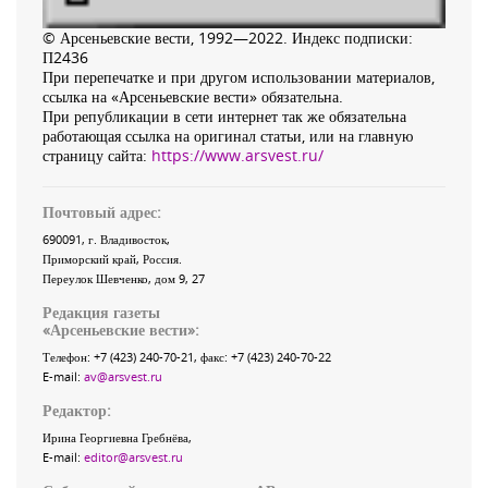
© Арсеньевские вести, 1992—2022. Индекс подписки:
П2436
При перепечатке и при другом использовании материалов,
ссылка на «Арсеньевские вести» обязательна.
При републикации в сети интернет так же обязательна
работающая ссылка на оригинал статьи, или на главную
страницу сайта:
https://www.arsvest.ru/
Почтовый адрес:
690091
, г.
Владивосток
,
Приморский край
,
Россия
.
Переулок Шевченко
, дом 9, 27
Редакция газеты
«
Арсеньевские вести
»:
Телефон:
+7 (423) 240-70-21
, факс:
+7 (423) 240-70-22
E-mail:
av@arsvest.ru
Редактор:
Ирина Георгиевна Гребнёва,
E-mail:
editor@arsvest.ru