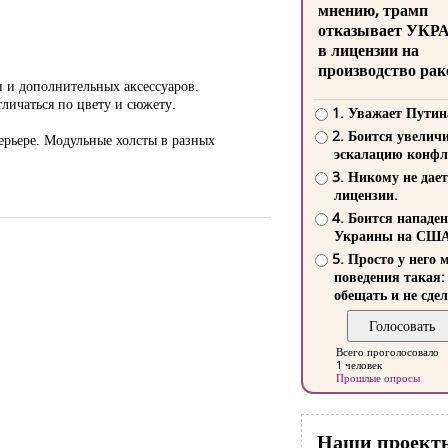
мнению, трамп
отказывает УКР
в лицензии на
производство рак
и и дополнительных аксессуаров.
личаться по цвету и сюжету.
1. Уважает Путин
2. Боится увелич
ерьере. Модульные холсты в разных
эскалацию конфл
3. Никому не дает
лицензии.
4. Боится нападе
Украины на СШ
5. Просто у него 
поведения такая:
обещать и не сдел
Всего проголосовало
1 человек
Прошлые опросы
Наши проект