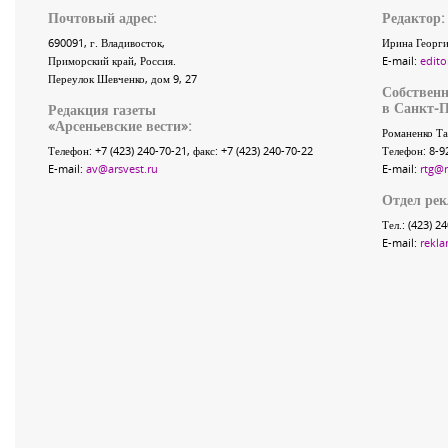
Почтовый адрес:
Редактор:
690091
, г.
Владивосток
,
Ирина Георги
Приморский край
,
Россия
.
E-mail:
edito
Переулок Шевченко
, дом 9, 27
Собственн
в Санкт-П
Редакция газеты
«
Арсеньевские вести
»:
Романенко Та
Телефон:
+7 (423) 240-70-21
, факс:
+7 (423) 240-70-22
Телефон: 8-9
E-mail:
av@arsvest.ru
E-mail:
rtg@
Отдел ре
Тел.: (423) 2
E-mail:
rekla