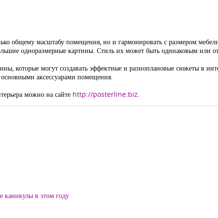
лько общему масштабу помещения, но и гармонировать с размером мебел
большие одноразмерные картины. Стиль их может быть одинаковым или от
ны, которые могут создавать эффектные и разноплановые сюжеты в инт
и основными аксессуарами помещения.
нтерьера можно на сайте
http://posterline.biz
.
ие каникулы в этом году