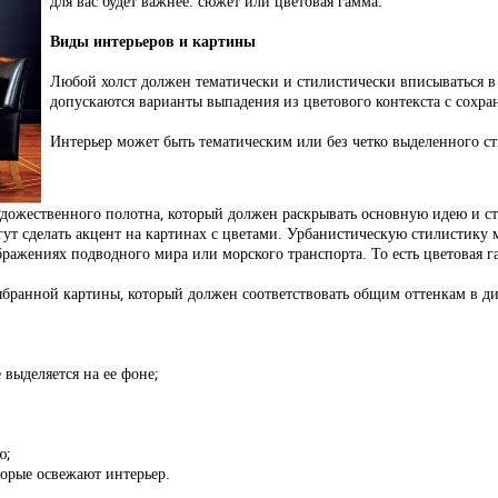
для вас будет важнее: сюжет или цветовая гамма.
Виды интерьеров и картины
Любой холст должен тематически и стилистически вписываться 
допускаются варианты выпадения из цветового контекста с сохр
Интерьер может быть тематическим или без четко выделенного ст
художественного полотна, который должен раскрывать основную идею и ст
т сделать акцент на картинах с цветами. Урбанистическую стилистику 
ражениях подводного мира или морского транспорта. То есть цветовая га
ыбранной картины, который должен соответствовать общим оттенкам в ди
 выделяется на ее фоне;
ю;
торые освежают интерьер.