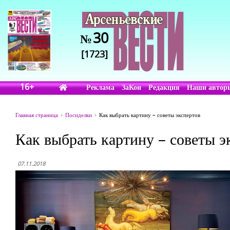
30
№
[1723]
16+
Реклама
ЗаКон
Редакция
Наши автор
Главная страница
Посиделки
Как выбрать картину – советы экспертов
Как выбрать картину – советы э
07.11.2018