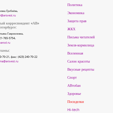
Политика
евна Гребнёва,
Экономика
r@arsvest.ru
Защита прав
ый корреспондент «АВ»
етербурге:
ЖКХ
тьяна Гаврииловна,
Письма читателей
21-765-5754,
narod.ru
Земля-кормилица
кламы:
Вселенная
40-70-21, факс: (423) 240-70-22
Салон красоты
ma@arsvest.ru
Вкусные рецепты
Спорт
АВтобан
Здоровье
Посиделки
Hi-tech