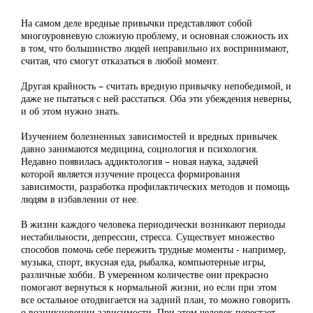
На самом деле вредные привычки представляют собой
многоуровневую сложную проблему, и основная сложность их
в том, что большинство людей неправильно их воспринимают,
считая, что смогут отказаться в любой момент.
Другая крайность – считать вредную привычку непобедимой, и
даже не пытаться с ней расстаться. Оба эти убеждения неверны,
и об этом нужно знать.
Изучением болезненных зависимостей и вредных привычек
давно занимаются медицина, социология и психология.
Недавно появилась аддиктология – новая наука, задачей
которой является изучение процесса формирования
зависимости, разработка профилактических методов и помощь
людям в избавлении от нее.
В жизни каждого человека периодически возникают периоды
нестабильности, депрессии, стресса. Существует множество
способов помочь себе пережить трудные моменты - например,
музыка, спорт, вкусная еда, рыбалка, компьютерные игры,
различные хобби. В умеренном количестве они прекрасно
помогают вернуться к нормальной жизни, но если при этом
все остальное отодвигается на задний план, то можно говорить
о возникновении зависимости. При этом человек перестает