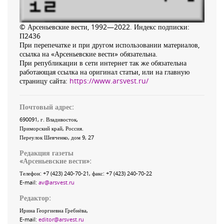
© Арсеньевские вести, 1992—2022. Индекс подписки:
П2436
При перепечатке и при другом использовании материалов,
ссылка на «Арсеньевские вести» обязательна.
При републикации в сети интернет так же обязательна
работающая ссылка на оригинал статьи, или на главную
страницу сайта:
https://www.arsvest.ru/
Почтовый адрес:
690091
, г.
Владивосток
,
Приморский край
,
Россия
.
Переулок Шевченко
, дом 9, 27
Редакция газеты
«
Арсеньевские вести
»:
Телефон:
+7 (423) 240-70-21
, факс:
+7 (423) 240-70-22
E-mail:
av@arsvest.ru
Редактор:
Ирина Георгиевна Гребнёва,
E-mail:
editor@arsvest.ru