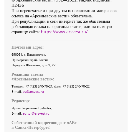
П2436
При перепечатке и при другом использовании материалов,
ссылка на «Арсеньевские вести» обязательна.
При републикации в сети интернет так же обязательна
работающая ссылка на оригинал статьи, или на главную
страницу сайта:
https://www.arsvest.ru/
Почтовый адрес:
690091
, г.
Владивосток
,
Приморский край
,
Россия
.
Переулок Шевченко
, дом 9, 27
Редакция газеты
«
Арсеньевские вести
»:
Телефон:
+7 (423) 240-70-21
, факс:
+7 (423) 240-70-22
E-mail:
av@arsvest.ru
Редактор:
Ирина Георгиевна Гребнёва,
E-mail:
editor@arsvest.ru
Собственный корреспондент «АВ»
в Санкт-Петербурге: