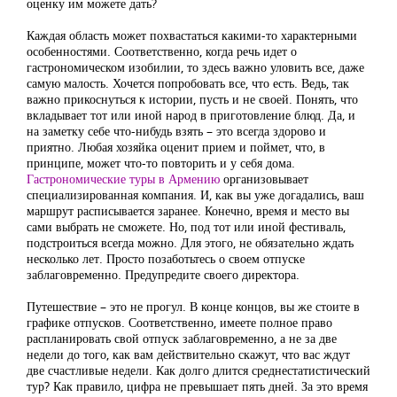
оценку им можете дать?
Каждая область может похвастаться какими-то характерными
особенностями. Соответственно, когда речь идет о
гастрономическом изобилии, то здесь важно уловить все, даже
самую малость. Хочется попробовать все, что есть. Ведь, так
важно прикоснуться к истории, пусть и не своей. Понять, что
вкладывает тот или иной народ в приготовление блюд. Да, и
на заметку себе что-нибудь взять – это всегда здорово и
приятно. Любая хозяйка оценит прием и поймет, что, в
принципе, может что-то повторить и у себя дома.
Гастрономические туры в Армению
организовывает
специализированная компания. И, как вы уже догадались, ваш
маршрут расписывается заранее. Конечно, время и место вы
сами выбрать не сможете. Но, под тот или иной фестиваль,
подстроиться всегда можно. Для этого, не обязательно ждать
несколько лет. Просто позаботьтесь о своем отпуске
заблаговременно. Предупредите своего директора.
Путешествие – это не прогул. В конце концов, вы же стоите в
графике отпусков. Соответственно, имеете полное право
распланировать свой отпуск заблаговременно, а не за две
недели до того, как вам действительно скажут, что вас ждут
две счастливые недели. Как долго длится среднестатистический
тур? Как правило, цифра не превышает пять дней. За это время