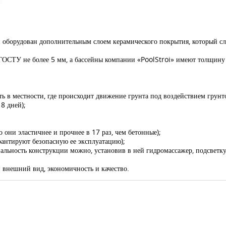
 он оборудован дополнительным слоем керамического покрытия, который 
 ГОСТУ не более 5 мм, а бассейны компании «PoolStroi»
имеют толщину 
;
ь в местности, где происходит движение грунта под воздействием грунт
8 дней);
 они эластичнее и прочнее в 17 раз, чем бетонные);
арантируют безопасную ее эксплуатацию);
льность конструкции можно, установив в ней гидромассажер, подсветку
внешний вид, экономичность и качество.