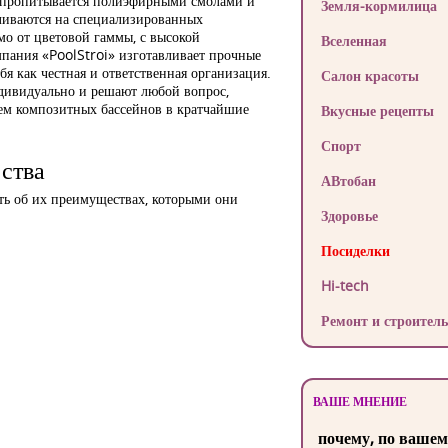
х пропитывается полиэфирными смолами и
Земля-кормилица
ливаются на специализированных
мо от цветовой гаммы, с высокой
Вселенная
пания «PoolStroi» изготавливает прочные
я как честная и ответственная организация.
Салон красоты
дивидуально и решают любой вопрос,
ием композитных бассейнов в кратчайшие
Вкусные рецепты
Спорт
ства
АВтобан
ать об их преимуществах, которыми они
Здоровье
Посиделки
Hi-tech
Ремонт и строитель
ВАШЕ МНЕНИЕ
почему, по вашем