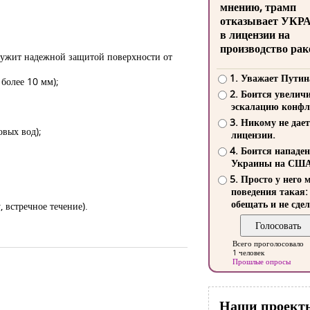
мнению, трамп
отказывает УКР
в лицензии на
производство рак
служит надежной защитой поверхности от
1. Уважает Путин
более 10 мм);
2. Боится увелич
эскалацию конфл
3. Никому не дает
овых вод);
лицензии.
4. Боится нападе
Украины на СШ
5. Просто у него 
поведения такая:
обещать и не сдел
, встречное течение).
Всего проголосовало
1 человек
Прошлые опросы
Наши проект