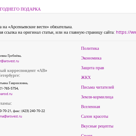
ОГОДНЕГО ПОДАРКА
 на «Арсеньевские вести» обязательна.
я ссылка на оригинал статьи, или на главную страницу сайта:
https://w
Политика
евна Гребнёва,
Экономика
r@arsvest.ru
Защита прав
ый корреспондент «АВ»
етербурге:
ЖКХ
тьяна Гаврииловна,
Письма читателей
21-765-5754,
narod.ru
Земля-кормилица
кламы:
Вселенная
40-70-21, факс: (423) 240-70-22
Салон красоты
ma@arsvest.ru
Вкусные рецепты
Спорт