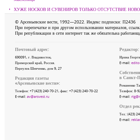
ХУЖЕ НОСКОВ И СУВЕНИРОВ ТОЛЬКО ОТСУТСТВИЕ НОВ
© Арсеньевские вести, 1992—2022. Индекс подписки: П2436
При перепечатке и при другом использовании материалов, ссылка
При републикации в сети интернет так же обязательна работающа
Почтовый адрес:
Редактор:
690091
, г.
Владивосток
,
Ирина Георги
Приморский край
,
Россия
.
E-mail:
edito
Переулок Шевченко
, дом 9, 27
Собственн
в Санкт-П
Редакция газеты
«
Арсеньевские вести
»:
Романенко Та
Телефон:
+7 (423) 240-70-21
, факс:
+7 (423) 240-70-22
Телефон: 8-9
E-mail:
av@arsvest.ru
E-mail:
rtg@
Отдел ре
Тел.: (423) 2
E-mail:
rekla