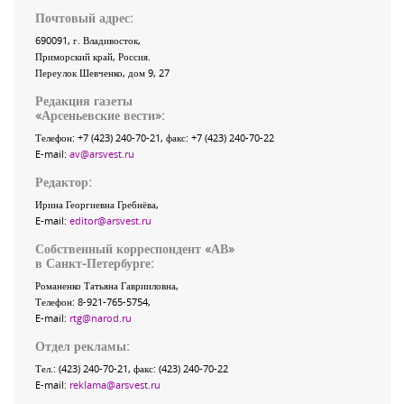
Почтовый адрес:
690091
, г.
Владивосток
,
Приморский край
,
Россия
.
Переулок Шевченко
, дом 9, 27
Редакция газеты
«
Арсеньевские вести
»:
Телефон:
+7 (423) 240-70-21
, факс:
+7 (423) 240-70-22
E-mail:
av@arsvest.ru
Редактор:
Ирина Георгиевна Гребнёва,
E-mail:
editor@arsvest.ru
Собственный корреспондент «АВ»
в Санкт-Петербурге:
Романенко Татьяна Гаврииловна,
Телефон: 8-921-765-5754,
E-mail:
rtg@narod.ru
Отдел рекламы:
Тел.: (423) 240-70-21, факс: (423) 240-70-22
E-mail:
reklama@arsvest.ru