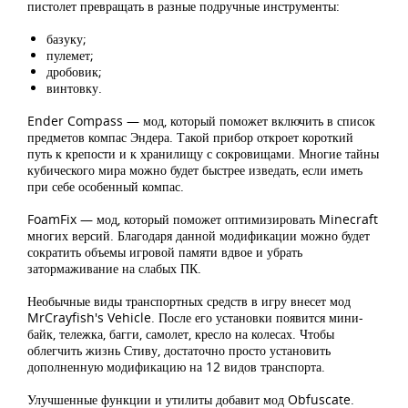
пистолет превращать в разные подручные инструменты:
базуку;
пулемет;
дробовик;
винтовку.
Ender Compass — мод, который поможет включить в список
предметов компас Эндера. Такой прибор откроет короткий
путь к крепости и к хранилищу с сокровищами. Многие тайны
кубического мира можно будет быстрее изведать, если иметь
при себе особенный компас.
FoamFix — мод, который поможет оптимизировать Minecraft
многих версий. Благодаря данной модификации можно будет
сократить объемы игровой памяти вдвое и убрать
затормаживание на слабых ПК.
Необычные виды транспортных средств в игру внесет мод
MrCrayfish's Vehicle. После его установки появится мини-
байк, тележка, багги, самолет, кресло на колесах. Чтобы
облегчить жизнь Стиву, достаточно просто установить
дополненную модификацию на 12 видов транспорта.
Улучшенные функции и утилиты добавит мод Obfuscate.