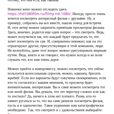
Новинки кино можно отследить здесь
https://hd1080film.ru/filmy-hd-1080/
. Иногда, просто очень
хочется посмотреть интересный фильм с друзьями. Ну, к
примеру, собрались вы все вместе, нашли повод для встречи.
И, этот вечер можно закрепить приятным просмотром фильма.
Здесь, конечно, родится еще один вопрос – что смотреть. Ведь,
может получиться так, что каждый будет предлагать то, что
хочет посмотреть он сам. И, совершенно неважно, как на это
отреагируют другие, присутствующие в этой компании, люди.
Не волнуйтесь, даже этот вопрос можно урегулировать мирным
путем. Ведь, никто и не говорил, что нужно всегда и во всем
слушать тех, кто нам очень дорог.
Можно прийти к компромиссу, можно посмотреть, что сейчас
пользуется колоссальным спросом, можно, наконец, бросить
жребий. Если все варианты будут озвучены своевременно, если
кто-то согласится с вашим мнением, то просмотр будет
внимательным, интересным. Вы и сами можете посмотреть тот
или иной фильм. Вы думали, что это чересчур сложно или как-
то постыло? Да, ничего в этом нет плохого. Разве, кто-то
начнет ругаться за то, что вы сами решили посмотреть фильм,
пусть и в одиночестве. Такое уединение нам катастрофически
необходимо. Так, что смотрите и с удовольствием выбирайте.