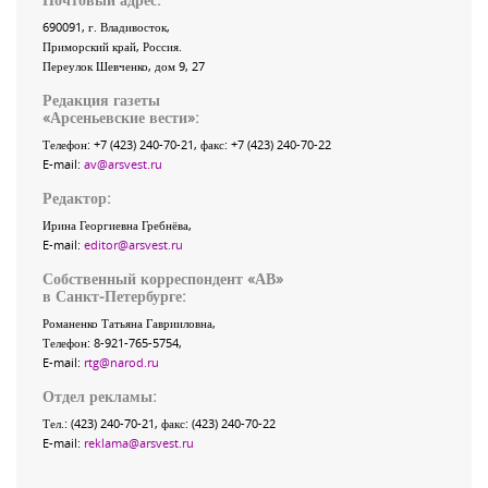
690091
, г.
Владивосток
,
Приморский край
,
Россия
.
Переулок Шевченко
, дом 9, 27
Редакция газеты
«
Арсеньевские вести
»:
Телефон:
+7 (423) 240-70-21
, факс:
+7 (423) 240-70-22
E-mail:
av@arsvest.ru
Редактор:
Ирина Георгиевна Гребнёва,
E-mail:
editor@arsvest.ru
Собственный корреспондент «АВ»
в Санкт-Петербурге:
Романенко Татьяна Гаврииловна,
Телефон: 8-921-765-5754,
E-mail:
rtg@narod.ru
Отдел рекламы:
Тел.: (423) 240-70-21, факс: (423) 240-70-22
E-mail:
reklama@arsvest.ru