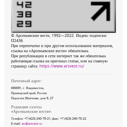
© Арсеньевские вести, 1992—2022. Индекс подписки:
П2436
При перепечатке и при другом использовании материалов,
ссылка на «Арсеньевские вести» обязательна.
При републикации в сети интернет так же обязательна
работающая ссылка на оригинал статьи, или на главную
страницу сайта:
https://www.arsvest.ru/
Почтовый адрес:
690091
, г.
Владивосток
,
Приморский край
,
Россия
.
Переулок Шевченко
, дом 9, 27
Редакция газеты
«
Арсеньевские вести
»:
Телефон:
+7 (423) 240-70-21
, факс:
+7 (423) 240-70-22
E-mail:
av@arsvest.ru