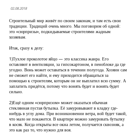
02.08.2018
Строительный мир живёт по своим законам, и там есть свои
традиции. Традиций очень много. Мы поговорим об одной:
это «сюрпризы», подкидываемые строителями жадным
хозяевам.
Итак, сразу к делу:
1)Тухлое проколотое яйцо — это классика жанра. Его
оставляют в вентиляции, за гипсокартоном, в пеноблоке да где
угодно. Вонь может оставаться в течении полугода. Хозяин сам
не сможет его найти, и ему приходится обращаться за
помощью к строителям, которым он не выплатил всю сумму. А
заплатить придётся, потому что вонять будет и вонять будет
сильно.
2)Ещё одним «сюрпризом» может оказаться обычная
стеклянная пустая бутылка. Её замуровывают в кладку где-
нибудь в углу дома. При возникновении ветра, вой будет такой,
что мало не покажется. В квартире можно замуровать бутылку
в косяк. Когда открыты все окна летом, получается сквозняк, а
это как раз то, что нужно для воя.