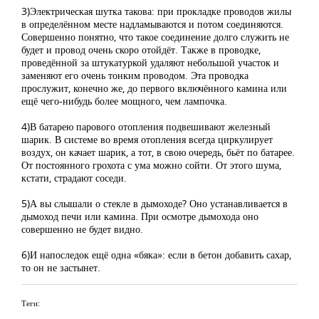
3)Электрическая шутка такова: при прокладке проводов жилы
в определённом месте надламываются и потом соединяются.
Совершенно понятно, что такое соединение долго служить не
будет и провод очень скоро отойдёт. Также в проводке,
проведённой за штукатуркой удаляют небольшой участок и
заменяют его очень тонким проводом. Эта проводка
прослужит, конечно же, до первого включённого камина или
ещё чего-нибудь более мощного, чем лампочка.
4)В батарею парового отопления подвешивают железный
шарик. В системе во время отопления всегда циркулирует
воздух, он качает шарик, а тот, в свою очередь, бьёт по батарее.
От постоянного грохота с ума можно сойти. От этого шума,
кстати, страдают соседи.
5)А вы слышали о стекле в дымоходе? Оно устанавливается в
дымоход печи или камина. При осмотре дымохода оно
совершенно не будет видно.
6)И напоследок ещё одна «бяка»: если в бетон добавить сахар,
то он не застынет.
Теги: