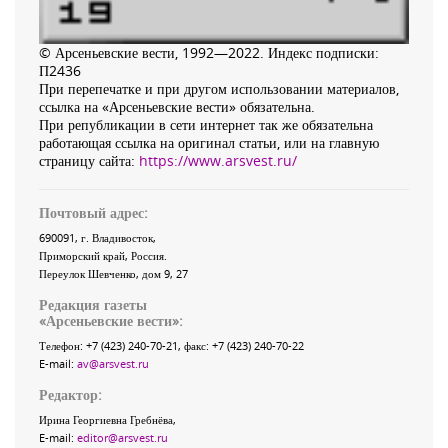
© Арсеньевские вести, 1992—2022. Индекс подписки:
П2436
При перепечатке и при другом использовании материалов,
ссылка на «Арсеньевские вести» обязательна.
При републикации в сети интернет так же обязательна
работающая ссылка на оригинал статьи, или на главную
страницу сайта:
https://www.arsvest.ru/
Почтовый адрес:
690091
, г.
Владивосток
,
Приморский край
,
Россия
.
Переулок Шевченко
, дом 9, 27
Редакция газеты
«
Арсеньевские вести
»:
Телефон:
+7 (423) 240-70-21
, факс:
+7 (423) 240-70-22
E-mail:
av@arsvest.ru
Редактор:
Ирина Георгиевна Гребнёва,
E-mail:
editor@arsvest.ru