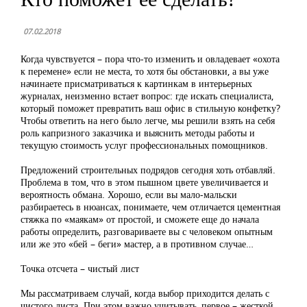
07.02.2018
Когда чувствуется – пора что-то изменить и овладевает «охота
к перемене» если не места, то хотя бы обстановки, а вы уже
начинаете присматриваться к картинкам в интерьерных
журналах, неизменно встает вопрос: где искать специалиста,
который поможет превратить ваш офис в стильную конфетку?
Чтобы ответить на него было легче, мы решили взять на себя
роль капризного заказчика и выяснить методы работы и
текущую стоимость услуг профессиональных помощников.
Предложений строительных подрядов сегодня хоть отбавляй.
Проблема в том, что в этом пышном цвете увеличивается и
вероятность обмана. Хорошо, если вы мало-мальски
разбираетесь в нюансах, понимаете, чем отличается цементная
стяжка по «маякам» от простой, и сможете еще до начала
работы определить, разговариваете вы с человеком опытным
или же это «бей – беги» мастер, а в противном случае…
Точка отсчета – чистый лист
Мы рассматриваем случай, когда выбор приходится делать с
чистого листа. При этом важно учитывать, первое – жесткой