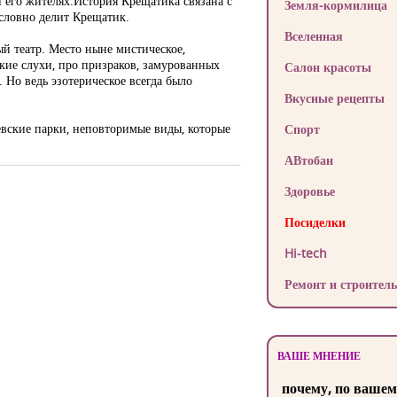
 его жителях.История Крещатика связана с
Земля-кормилица
условно делит Крещатик.
Вселенная
й театр. Место ныне мистическое,
ткие слухи, про призраков, замурованных
Салон красоты
 Но ведь эзотерическое всегда было
Вкусные рецепты
евские парки, неповторимые виды, которые
Спорт
АВтобан
Здоровье
Посиделки
Hi-tech
Ремонт и строитель
ВАШЕ МНЕНИЕ
почему, по вашем