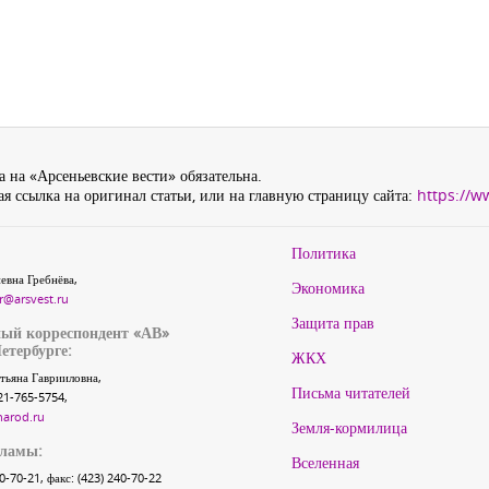
 на «Арсеньевские вести» обязательна.
я ссылка на оригинал статьи, или на главную страницу сайта:
https://w
Политика
евна Гребнёва,
Экономика
r@arsvest.ru
Защита прав
ый корреспондент «АВ»
етербурге:
ЖКХ
тьяна Гаврииловна,
Письма читателей
21-765-5754,
narod.ru
Земля-кормилица
кламы:
Вселенная
40-70-21, факс: (423) 240-70-22