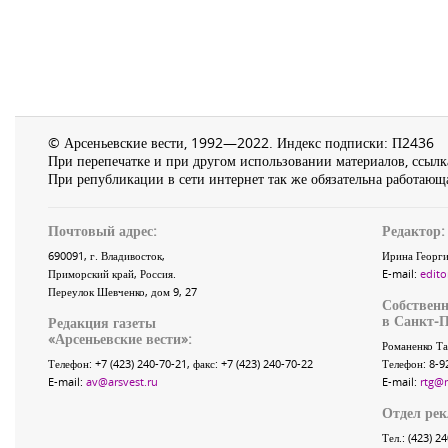
© Арсеньевские вести, 1992—2022. Индекс подписки: П2436
При перепечатке и при другом использовании материалов, ссылка
При републикации в сети интернет так же обязательна работающа
Почтовый адрес:
Редактор:
690091
, г.
Владивосток
,
Ирина Георги
Приморский край
,
Россия
.
E-mail:
edito
Переулок Шевченко
, дом 9, 27
Собственн
в Санкт-П
Редакция газеты
«
Арсеньевские вести
»:
Романенко Та
Телефон:
+7 (423) 240-70-21
, факс:
+7 (423) 240-70-22
Телефон: 8-9
E-mail:
av@arsvest.ru
E-mail:
rtg@
Отдел ре
Тел.: (423) 2