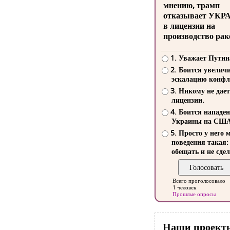
мнению, трамп
отказывает УКР
в лицензии на
производство рак
1. Уважает Путин
2. Боится увелич
эскалацию конфл
3. Никому не дает
лицензии.
4. Боится нападе
Украины на СШ
5. Просто у него 
поведения такая:
обещать и не сдел
Всего проголосовало
1 человек
Прошлые опросы
Наши проект