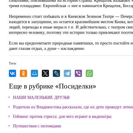
событиями, повлиявшими на историю страны. Крещатик называют «с
тремя площадями: Европейская -с нее и начинается Крещатик, Бесса
Непременно стоит побывать и в Киевском Зеленом Театре — Печерс
находится в запущении, но остается красивейшим местом Киева, кот
людей, переходы в иные миры и т.п. И действительно, с театром свя
интересно человеку, поэтому эти истории только привлекают посети
Если вы предпочитаете природные памятники, то просто постойте 
дают глазам отдых, а душе – наслаждение.
Теги:
Еще в рубрике «Посиделки»
НАШИ МАЛЕНЬКИЕ ДРУЗЬЯ
Родители из Владивостока рассказали, где их дети проведут летн
Гейминг против стресса: для чего играют в видеоигры
Путешествия с питомцами