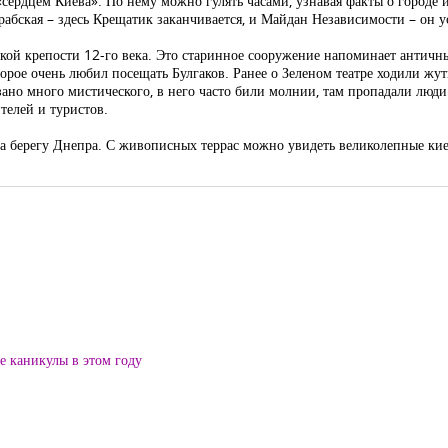
ердцем Киева». По нему можно гулять часами, узнавая факты о городе и
рабская – здесь Крещатик заканчивается, и Майдан Независимости – он 
кой крепости 12-го века. Это старинное сооружение напоминает античны
орое очень любил посещать Булгаков. Ранее о Зеленом театре ходили жу
зано много мистического, в него часто били молнии, там пропадали люди.
телей и туристов.
на берегу Днепра. С живописных террас можно увидеть великолепные ки
ие каникулы в этом году