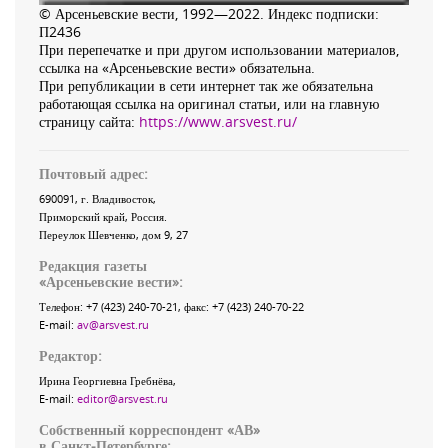
© Арсеньевские вести, 1992—2022. Индекс подписки:
П2436
При перепечатке и при другом использовании материалов,
ссылка на «Арсеньевские вести» обязательна.
При републикации в сети интернет так же обязательна
работающая ссылка на оригинал статьи, или на главную
страницу сайта:
https://www.arsvest.ru/
Почтовый адрес:
690091
, г.
Владивосток
,
Приморский край
,
Россия
.
Переулок Шевченко
, дом 9, 27
Редакция газеты
«
Арсеньевские вести
»:
Телефон:
+7 (423) 240-70-21
, факс:
+7 (423) 240-70-22
E-mail:
av@arsvest.ru
Редактор:
Ирина Георгиевна Гребнёва,
E-mail:
editor@arsvest.ru
Собственный корреспондент «АВ»
в Санкт-Петербурге: