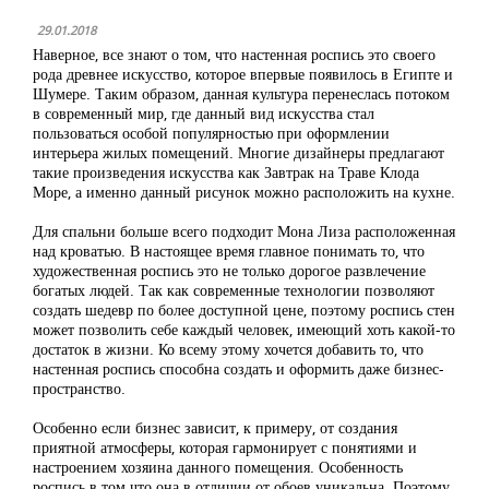
29.01.2018
Наверное, все знают о том, что настенная роспись это своего
рода древнее искусство, которое впервые появилось в Египте и
Шумере. Таким образом, данная культура перенеслась потоком
в современный мир, где данный вид искусства стал
пользоваться особой популярностью при оформлении
интерьера жилых помещений. Многие дизайнеры предлагают
такие произведения искусства как Завтрак на Траве Клода
Море, а именно данный рисунок можно расположить на кухне.
Для спальни больше всего подходит Мона Лиза расположенная
над кроватью. В настоящее время главное понимать то, что
художественная роспись это не только дорогое развлечение
богатых людей. Так как современные технологии позволяют
создать шедевр по более доступной цене, поэтому роспись стен
может позволить себе каждый человек, имеющий хоть какой-то
достаток в жизни. Ко всему этому хочется добавить то, что
настенная роспись способна создать и оформить даже бизнес-
пространство.
Особенно если бизнес зависит, к примеру, от создания
приятной атмосферы, которая гармонирует с понятиями и
настроением хозяина данного помещения. Особенность
роспись в том что она в отличии от обоев уникальна. Поэтому