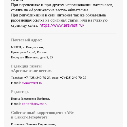
При перепечатке и при другом использовании материалов,
ссылка на «Арсеньевские вести» обязательна.
При републикации в сети интернет так же обязательна
работающая ссылка на оригинал статьи, или на главную
страницу сайта:
https://www.arsvest.ru/
Почтовый адрес:
690091
, г.
Владивосток
,
Приморский край
,
Россия
.
Переулок Шевченко
, дом 9, 27
Редакция газеты
«
Арсеньевские вести
»:
Телефон:
+7 (423) 240-70-21
, факс:
+7 (423) 240-70-22
E-mail:
av@arsvest.ru
Редактор:
Ирина Георгиевна Гребнёва,
E-mail:
editor@arsvest.ru
Собственный корреспондент «АВ»
в Санкт-Петербурге:
Романенко Татьяна Гаврииловна,