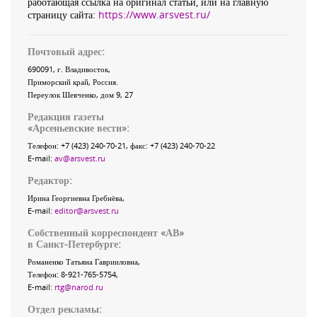
работающая ссылка на оригинал статьи, или на главную
страницу сайта:
https://www.arsvest.ru/
Почтовый адрес:
690091
, г.
Владивосток
,
Приморский край
,
Россия
.
Переулок Шевченко
, дом 9, 27
Редакция газеты
«
Арсеньевские вести
»:
Телефон:
+7 (423) 240-70-21
, факс:
+7 (423) 240-70-22
E-mail:
av@arsvest.ru
Редактор:
Ирина Георгиевна Гребнёва,
E-mail:
editor@arsvest.ru
Собственный корреспондент «АВ»
в Санкт-Петербурге:
Романенко Татьяна Гаврииловна,
Телефон: 8-921-765-5754,
E-mail:
rtg@narod.ru
Отдел рекламы: