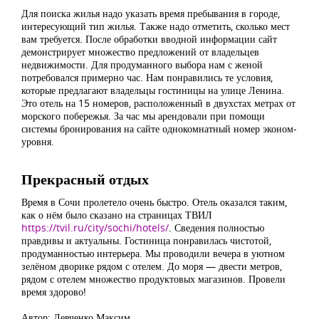
Для поиска жилья надо указать время пребывания в городе,
интересующий тип жилья. Также надо отметить, сколько мест
вам требуется. После обработки вводной информации сайт
демонстрирует множество предложений от владельцев
недвижимости. Для продуманного выбора нам с женой
потребовался примерно час. Нам понравились те условия,
которые предлагают владельцы гостиницы на улице Ленина.
Это отель на 15 номеров, расположенный в двухстах метрах от
морского побережья. За час мы арендовали при помощи
системы бронирования на сайте однокомнатный номер эконом-
уровня.
Прекрасный отдых
Время в Сочи пролетело очень быстро. Отель оказался таким,
как о нём было сказано на страницах ТВИЛ
https://tvil.ru/city/sochi/hotels/
. Сведения полностью
правдивы и актуальны. Гостиница понравилась чистотой,
продуманностью интерьера. Мы проводили вечера в уютном
зелёном дворике рядом с отелем. До моря — двести метров,
рядом с отелем множество продуктовых магазинов. Провели
время здорово!
Автор: Левченко Максим