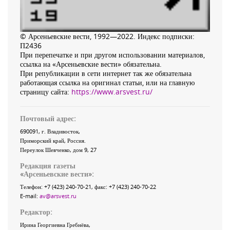
© Арсеньевские вести, 1992—2022. Индекс подписки:
П2436
При перепечатке и при другом использовании материалов,
ссылка на «Арсеньевские вести» обязательна.
При републикации в сети интернет так же обязательна
работающая ссылка на оригинал статьи, или на главную
страницу сайта:
https://www.arsvest.ru/
Почтовый адрес:
690091
, г.
Владивосток
,
Приморский край
,
Россия
.
Переулок Шевченко
, дом 9, 27
Редакция газеты
«
Арсеньевские вести
»:
Телефон:
+7 (423) 240-70-21
, факс:
+7 (423) 240-70-22
E-mail:
av@arsvest.ru
Редактор:
Ирина Георгиевна Гребнёва,