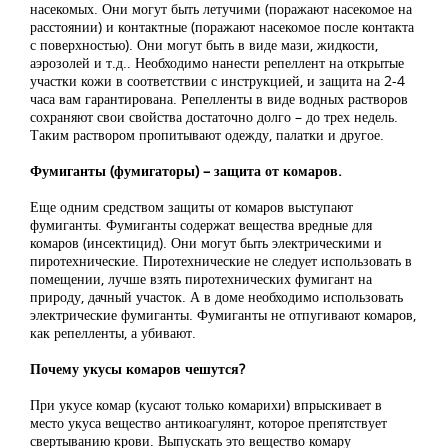
насекомых. Они могут быть летучими (поражают насекомое на
расстоянии) и контактные (поражают насекомое после контакта
с поверхностью). Они могут быть в виде мази, жидкости,
аэрозолей и т.д.. Необходимо нанести репеллент на открытые
участки кожи в соответствии с инструкцией, и защита на 2-4
часа вам гарантирована. Репелленты в виде водных растворов
сохраняют свои свойства достаточно долго – до трех недель.
Таким раствором пропитывают одежду, палатки и другое.
Фумиганты (фумигаторы) – защита от комаров.
Еще одним средством защиты от комаров выступают
фумиганты. Фумиганты содержат вещества вредные для
комаров (инсектицид). Они могут быть электрическими и
пиротехнические. Пиротехнические не следует использовать в
помещении, лучше взять пиротехнических фумигант на
природу, дачный участок. А в доме необходимо использовать
электрические фумиганты. Фумиганты не отпугивают комаров,
как репелленты, а убивают.
Почему укусы комаров чешутся?
При укусе комар (кусают только комарихи) впрыскивает в
место укуса вещество антикоагулянт, которое препятствует
свертыванию крови. Выпускать это вещество комару