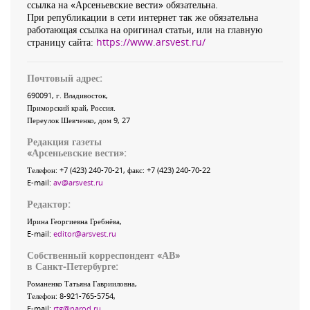
ссылка на «Арсеньевские вести» обязательна.
При републикации в сети интернет так же обязательна
работающая ссылка на оригинал статьи, или на главную
страницу сайта:
https://www.arsvest.ru/
Почтовый адрес:
690091
, г.
Владивосток
,
Приморский край
,
Россия
.
Переулок Шевченко
, дом 9, 27
Редакция газеты
«
Арсеньевские вести
»:
Телефон:
+7 (423) 240-70-21
, факс:
+7 (423) 240-70-22
E-mail:
av@arsvest.ru
Редактор:
Ирина Георгиевна Гребнёва,
E-mail:
editor@arsvest.ru
Собственный корреспондент «АВ»
в Санкт-Петербурге:
Романенко Татьяна Гаврииловна,
Телефон: 8-921-765-5754,
E-mail:
rtg@narod.ru