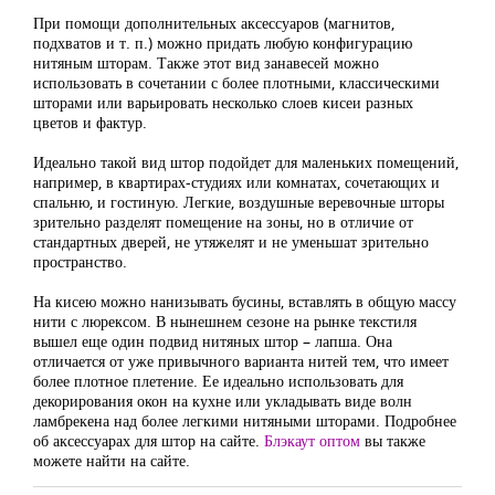
При помощи дополнительных аксессуаров (магнитов,
подхватов и т. п.) можно придать любую конфигурацию
нитяным шторам. Также этот вид занавесей можно
использовать в сочетании с более плотными, классическими
шторами или варьировать несколько слоев кисеи разных
цветов и фактур.
Идеально такой вид штор подойдет для маленьких помещений,
например, в квартирах-студиях или комнатах, сочетающих и
спальню, и гостиную. Легкие, воздушные веревочные шторы
зрительно разделят помещение на зоны, но в отличие от
стандартных дверей, не утяжелят и не уменьшат зрительно
пространство.
На кисею можно нанизывать бусины, вставлять в общую массу
нити с люрексом. В нынешнем сезоне на рынке текстиля
вышел еще один подвид нитяных штор – лапша. Она
отличается от уже привычного варианта нитей тем, что имеет
более плотное плетение. Ее идеально использовать для
декорирования окон на кухне или укладывать виде волн
ламбрекена над более легкими нитяными шторами. Подробнее
об аксессуарах для штор на сайте.
Блэкаут оптом
вы также
можете найти на сайте.