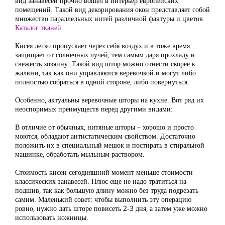
вид занавесей прочно вошел в интерьер европейских
помещений. Такой вид декорирования окон представляет собой
множество параллельных нитей различной фактуры и цветов.
Каталог тканей
Кисея легко пропускает через себя воздух и в тоже время
защищает от солнечных лучей, тем самым даря прохладу и
свежесть хозяину. Такой вид штор можно отнести скорее к
жалюзи, так как они управляются веревочкой и могут либо
полностью собраться в одной стороне, либо повернуться.
Особенно, актуальны веревочные шторы на кухне. Вот ряд их
неоспоримых преимуществ перед другими видами:
В отличие от обычных, нитяные шторы – хорошо и просто
моются, обладают антистатическим свойством. Достаточно
положить их в специальный мешок и постирать в стиральной
машинке, обработать мыльным раствором.
Стоимость кисеи сегодняшний момент меньше стоимости
классических занавесей. Плюс еще не надо тратиться на
подшив, так как большую длину можно без труда подрезать
самим. Маленький совет: чтобы выполнить эту операцию
ровно, нужно дать шторе повисеть 2-3 дня, а затем уже можно
использовать ножницы.