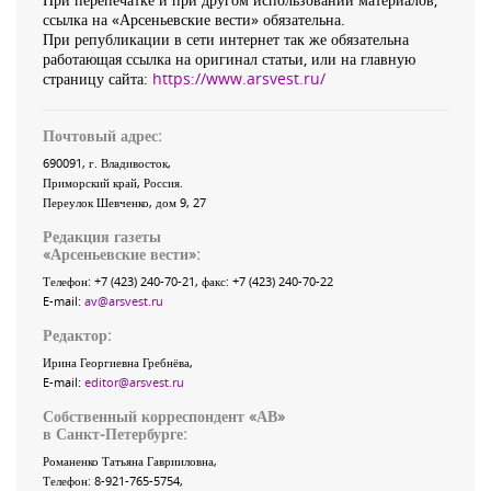
ссылка на «Арсеньевские вести» обязательна.
При републикации в сети интернет так же обязательна
работающая ссылка на оригинал статьи, или на главную
страницу сайта:
https://www.arsvest.ru/
Почтовый адрес:
690091
, г.
Владивосток
,
Приморский край
,
Россия
.
Переулок Шевченко
, дом 9, 27
Редакция газеты
«
Арсеньевские вести
»:
Телефон:
+7 (423) 240-70-21
, факс:
+7 (423) 240-70-22
E-mail:
av@arsvest.ru
Редактор:
Ирина Георгиевна Гребнёва,
E-mail:
editor@arsvest.ru
Собственный корреспондент «АВ»
в Санкт-Петербурге:
Романенко Татьяна Гаврииловна,
Телефон: 8-921-765-5754,