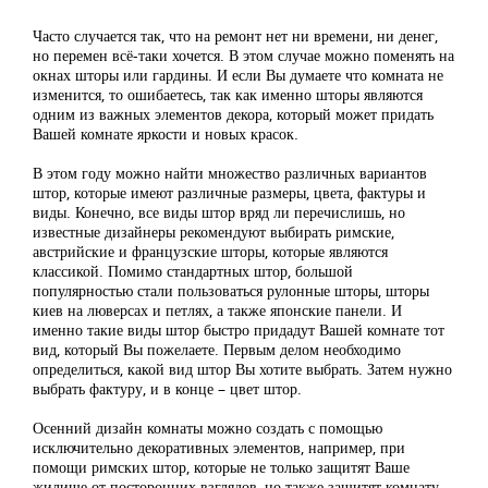
Часто случается так, что на ремонт нет ни времени, ни денег,
но перемен всё-таки хочется. В этом случае можно поменять на
окнах шторы или гардины. И если Вы думаете что комната не
изменится, то ошибаетесь, так как именно шторы являются
одним из важных элементов декора, который может придать
Вашей комнате яркости и новых красок.
В этом году можно найти множество различных вариантов
штор, которые имеют различные размеры, цвета, фактуры и
виды. Конечно, все виды штор вряд ли перечислишь, но
известные дизайнеры рекомендуют выбирать римские,
австрийские и французские шторы, которые являются
классикой. Помимо стандартных штор, большой
популярностью стали пользоваться рулонные шторы, шторы
киев на люверсах и петлях, а также японские панели. И
именно такие виды штор быстро придадут Вашей комнате тот
вид, который Вы пожелаете. Первым делом необходимо
определиться, какой вид штор Вы хотите выбрать. Затем нужно
выбрать фактуру, и в конце – цвет штор.
Осенний дизайн комнаты можно создать с помощью
исключительно декоративных элементов, например, при
помощи римских штор, которые не только защитят Ваше
жилище от посторонних взглядов, но также защитят комнату