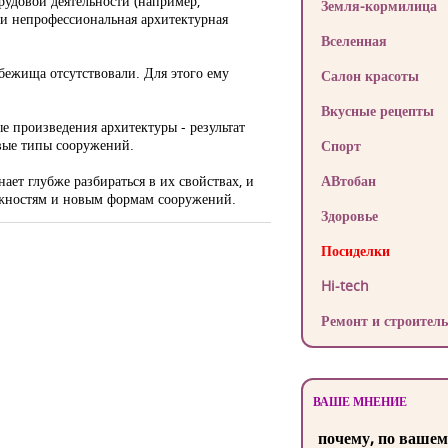
рудовой деятельности (например,
Земля-кормилица
ли непрофессиональная архитектурная
Вселенная
бежища отсутствовали. Для этого ему
Салон красоты
Вкусные рецепты
 произведения архитектуры - результат
овые типы сооружений.
Спорт
ает глубже разбираться в их свойствах, и
АВтобан
можностям и новым формам сооружений.
Здоровье
Посиделки
Hi-tech
Ремонт и строитель
ВАШЕ МНЕНИЕ
почему, по вашем