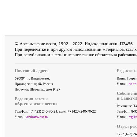
© Арсеньевские вести, 1992—2022. Индекс подписки: П2436
При перепечатке и при другом использовании материалов, ссылка
При републикации в сети интернет так же обязательна работающа
Почтовый адрес:
Редактор:
690091
, г.
Владивосток
,
Ирина Георги
Приморский край
,
Россия
.
E-mail:
edito
Переулок Шевченко
, дом 9, 27
Собственн
в Санкт-П
Редакция газеты
«
Арсеньевские вести
»:
Романенко Та
Телефон:
+7 (423) 240-70-21
, факс:
+7 (423) 240-70-22
Телефон: 8-9
E-mail:
av@arsvest.ru
E-mail:
rtg@
Отдел ре
Тел.: (423) 2