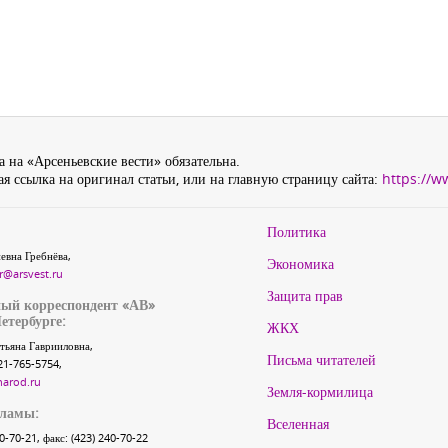
 на «Арсеньевские вести» обязательна.
я ссылка на оригинал статьи, или на главную страницу сайта:
https://w
Политика
евна Гребнёва,
Экономика
r@arsvest.ru
Защита прав
ый корреспондент «АВ»
етербурге:
ЖКХ
тьяна Гаврииловна,
Письма читателей
21-765-5754,
narod.ru
Земля-кормилица
кламы:
Вселенная
40-70-21, факс: (423) 240-70-22