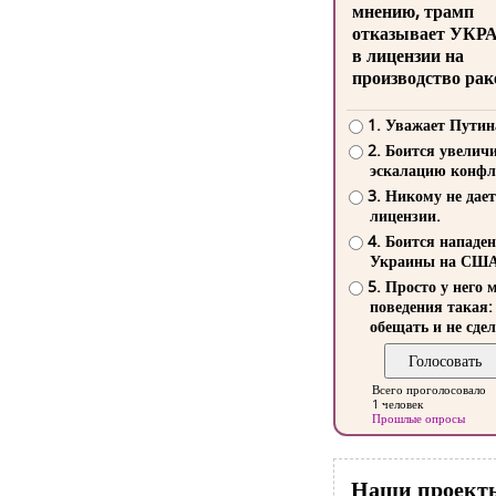
мнению, трамп
отказывает УКР
в лицензии на
производство рак
1. Уважает Путин
2. Боится увелич
эскалацию конфл
3. Никому не дает
лицензии.
4. Боится нападе
Украины на СШ
5. Просто у него 
поведения такая:
обещать и не сдел
Всего проголосовало
1 человек
Прошлые опросы
Наши проект