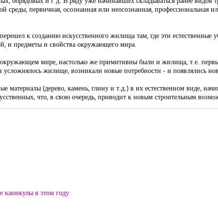
х, обрядовых и г д. В ряду уже начинавших складываться ранее видов т
ной среды, первичная, осознанная или неосознанная, профессиональная и
перешел к созданию искусственного жилища там, где эти естественные у
ей, и предметы и свойства окружающего мира.
 окружающем мире, настолько же примитивны были и жилища, т.е. первые
 и усложнялось жилище, возникали новые потребности - и появлялись н
 материалы (дерево, камень, глину и т.д.) в их естественном виде, начин
усственных, что, в свою очередь, приводит к новым строительным воз
ие каникулы в этом году