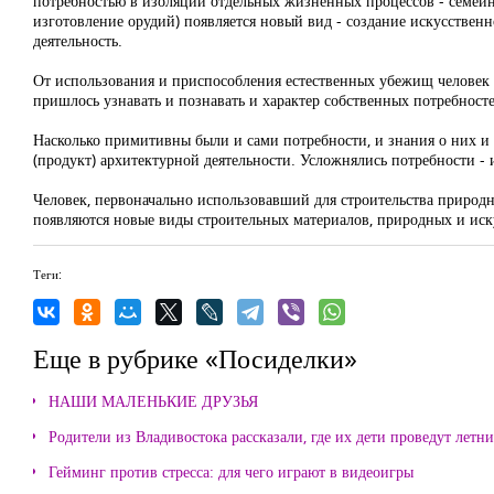
потребностью в изоляции отдельных жизненных процессов - семейны
изготовление орудий) появляется новый вид - создание искусствен
деятельность.
От использования и приспособления естественных убежищ человек 
пришлось узнавать и познавать и характер собственных потребност
Насколько примитивны были и сами потребности, и знания о них и
(продукт) архитектурной деятельности. Усложнялись потребности -
Человек, первоначально использовавший для строительства природные
появляются новые виды строительных материалов, природных и иск
Теги:
Еще в рубрике «Посиделки»
НАШИ МАЛЕНЬКИЕ ДРУЗЬЯ
Родители из Владивостока рассказали, где их дети проведут летн
Гейминг против стресса: для чего играют в видеоигры