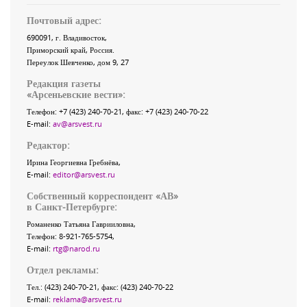
Почтовый адрес:
690091
, г.
Владивосток
,
Приморский край
,
Россия
.
Переулок Шевченко
, дом 9, 27
Редакция газеты
«
Арсеньевские вести
»:
Телефон:
+7 (423) 240-70-21
, факс:
+7 (423) 240-70-22
E-mail:
av@arsvest.ru
Редактор:
Ирина Георгиевна Гребнёва,
E-mail:
editor@arsvest.ru
Собственный корреспондент «АВ»
в Санкт-Петербурге:
Романенко Татьяна Гаврииловна,
Телефон: 8-921-765-5754,
E-mail:
rtg@narod.ru
Отдел рекламы:
Тел.: (423) 240-70-21, факс: (423) 240-70-22
E-mail:
reklama@arsvest.ru