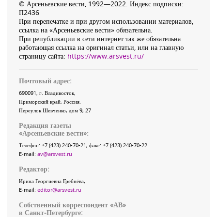
© Арсеньевские вести, 1992—2022. Индекс подписки:
П2436
При перепечатке и при другом использовании материалов,
ссылка на «Арсеньевские вести» обязательна.
При републикации в сети интернет так же обязательна
работающая ссылка на оригинал статьи, или на главную
страницу сайта:
https://www.arsvest.ru/
Почтовый адрес:
690091
, г.
Владивосток
,
Приморский край
,
Россия
.
Переулок Шевченко
, дом 9, 27
Редакция газеты
«
Арсеньевские вести
»:
Телефон:
+7 (423) 240-70-21
, факс:
+7 (423) 240-70-22
E-mail:
av@arsvest.ru
Редактор:
Ирина Георгиевна Гребнёва,
E-mail:
editor@arsvest.ru
Собственный корреспондент «АВ»
в Санкт-Петербурге: