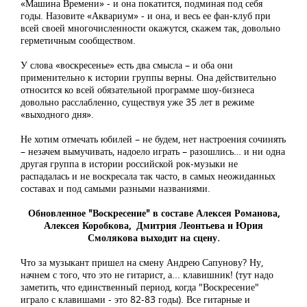
«Машина Времени» - и она покатится, подминая под себя
годы. Назовите «Аквариум» - и она, и весь ее фан-клуб при
всей своей многочисленности окажутся, скажем так, довольно
герметичным сообществом.
У слова «воскресенье» есть два смысла – и оба они
применительно к истории группы верны. Она действительно
относится ко всей обязательной программе шоу-бизнеса
довольно расслабленно, существуя уже 35 лет в режиме
«выходного дня».
Не хотим отмечать юбилей – не будем, нет настроения сочинять
– незачем вымучивать, надоело играть – разошлись… и ни одна
другая группа в истории российской рок-музыки не
распадалась и не воскресала так часто, в самых неожиданных
составах и под самыми разными названиями.
Обновленное "Воскресение" в составе Алексея Романова,
Алексея Коробкова, Дмитрия Леонтьева и Юрия
Смолякова выходит на сцену.
Что за музыкант пришел на смену Андрею Сапунову? Ну,
начнем с того, что это не гитарист, а... клавишник! (тут надо
заметить, что единственный период, когда "Воскресение"
играло с клавишами - это 82-83 годы). Все гитарные и